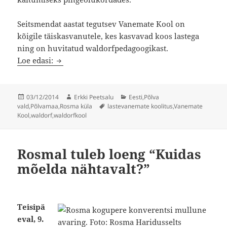
Seitsmendat aastat tegutsev Vanemate Kool on
kõigile täiskasvanutele, kes kasvavad koos lastega
ning on huvitatud waldorfpedagoogikast.
Vanemate Kool lahkab sel laupäeval suhtlemise
Loe edasi:
Postitatud
Autor
Rubriigid
03/12/2014
Erkki Peetsalu
Eesti
,
Põlva
Sildid
vald
,
Põlvamaa
,
Rosma küla
lastevanemate koolitus
,
Vanemate
Kool
,
waldorf
,
waldorfkool
Rosmal tuleb loeng “Kuidas
mõelda nähtavalt?”
Teisipä
eval, 9.