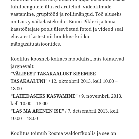
lühiloengutele ühised arutelud, videofilmide
vaatamine, grupitööd ja rollimängud. Töö aluseks
on Lóczy väikelastekodus Emmi Pikleri ja tema
kaastöötajate poolt ülesvõetud fotod ja videod seal
elavatest lastest nii hooldus- kui ka
mängusituatsioonides.
Koolitus koosneb kolmes moodulist, mis toimuvad
järgnevalt:
”VÄLISEST TASAKAALUST SISEMISE
TASAKAALUNI”
/ 12. oktoobril 2013, kell 10.00 –
18.00
”LÄHEDASEKS KASVAMINE”
/ 9. novembril 2013,
kell 10.00 – 18.00
”LAS MA ARENEN ISE”
/ 7. detsembril 2013, kell
10.00 – 18.00
Koolitus toimub Rosma waldorfkoolis ja see on