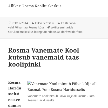
Allikas: Rosma Koolituskeskus
Postitatud
Autor
Rubriigid
03/12/2014
Erkki Peetsalu
Eesti
,
Põlva
Sildid
vald
,
Põlvamaa
,
Rosma küla
aktiivseminaride
sari
,
koolituskeskus
,
loeng
,
täiendõpe
,
waldorf
,
waldorfkool
Rosma Vanemate Kool
kutsub vanemaid taas
koolipinki
Rosma
Haridu
sseltsi
Vanemate Kool toimub Põlva külje all Rosmal. Foto
eestve
Rosma Haridusselts
damise