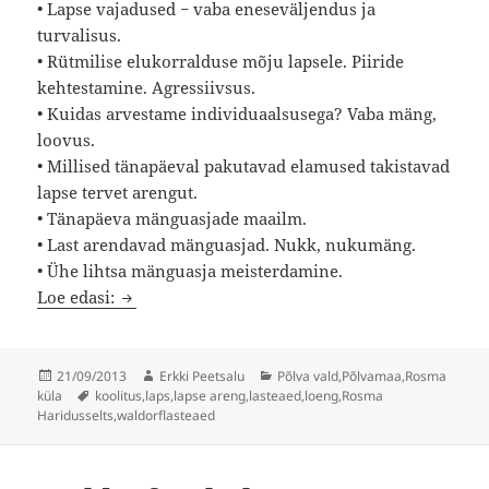
• Lapse vajadused − vaba eneseväljendus ja
turvalisus.
• Rütmilise elukorralduse mõju lapsele. Piiride
kehtestamine. Agressiivsus.
• Kuidas arvestame individuaalsusega? Vaba mäng,
loovus.
• Millised tänapäeval pakutavad elamused takistavad
lapse tervet arengut.
• Tänapäeva mänguasjade maailm.
• Last arendavad mänguasjad. Nukk, nukumäng.
• Ühe lihtsa mänguasja meisterdamine.
Rosma Haridusselts korraldab loengusarja laps
Loe edasi:
Postitatud
Autor
Rubriigid
21/09/2013
Erkki Peetsalu
Põlva vald
,
Põlvamaa
,
Rosma
Sildid
küla
koolitus
,
laps
,
lapse areng
,
lasteaed
,
loeng
,
Rosma
Haridusselts
,
waldorflasteaed