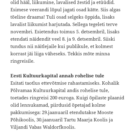
olid hääl, liikumine, lavalised žestid ja etüüdid.
Esimese veerandi lõpul jagati osad kätte. Siis algas
tõeline draama! Tuli osad selgeks õppida, lisaks
lavalist liikumist harjutada. Sellega tegeleti terve
novembri. Esietendus toimus 5. detsembril, lisaks
etendati näidendit veel 8. ja 9. detsembril. Siiski
tundus nii näitlejaile kui publikule, et kolmest
korrast jäi liiga väheseks. Tekkis mõte minna
ringreisile.
Eesti Kultuurkapital annab rohelise tule
Esitati taotlus ettevõtmise rahastamiseks. Kohalik
Põlvamaa Kultuurkapital andis rohelise tule,
toetades ringreisi 200 euroga. Kuigi õpilaste plaanid
olid lennukamad, piirdusid õpetajad kolme
pakkumisega: 29.jaanuaril etendutakse Mooste
Põhikoolis, 30.jaanuaril Tartu Maarja Koolis ja
Viljandi Vabas Waldorfkoolis.