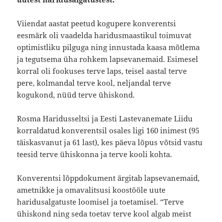
Viiendat aastat peetud kogupere konverentsi
eesmärk oli vaadelda haridusmaastikul toimuvat
optimistliku pilguga ning innustada kaasa mõtlema
ja tegutsema üha rohkem lapsevanemaid. Esimesel
korral oli fookuses terve laps, teisel aastal terve
pere, kolmandal terve kool, neljandal terve
kogukond, nüüd terve ühiskond.
Rosma Haridusseltsi ja Eesti Lastevanemate Liidu
korraldatud konverentsil osales ligi 160 inimest (95
täiskasvanut ja 61 last), kes päeva lõpus võtsid vastu
teesid terve ühiskonna ja terve kooli kohta.
Konverentsi lõppdokument ärgitab lapsevanemaid,
ametnikke ja omavalitsusi koostööle uute
haridusalgatuste loomisel ja toetamisel. “Terve
ühiskond ning seda toetav terve kool algab meist