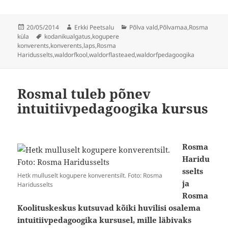
Postitatud
Autor
Rubriigid
20/05/2014
Erkki Peetsalu
Põlva vald
,
Põlvamaa
,
Rosma
Sildid
küla
kodanikualgatus
,
kogupere
konverents
,
konverents
,
laps
,
Rosma
Haridusselts
,
waldorfkool
,
waldorflasteaed
,
waldorfpedagoogika
Rosmal tuleb põnev
intuitiivpedagoogika kursus
Rosma
Haridu
sselts
Hetk mulluselt kogupere konverentsilt. Foto: Rosma
ja
Haridusselts
Rosma
Koolituskeskus kutsuvad kõiki huvilisi osalema
intuitiivpedagoogika kursusel, mille läbivaks