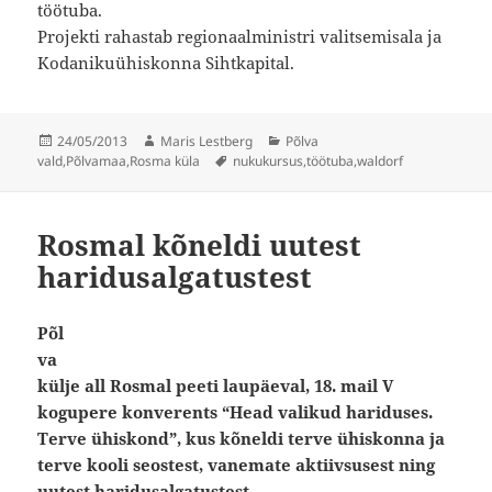
töötuba.
Projekti rahastab regionaalministri valitsemisala ja
Kodanikuühiskonna Sihtkapital.
Postitatud
Autor
Rubriigid
24/05/2013
Maris Lestberg
Põlva
Sildid
vald
,
Põlvamaa
,
Rosma küla
nukukursus
,
töötuba
,
waldorf
Rosmal kõneldi uutest
haridusalgatustest
Põl
va
külje all Rosmal peeti laupäeval, 18. mail V
kogupere konverents “Head valikud hariduses.
Terve ühiskond”, kus kõneldi terve ühiskonna ja
terve kooli seostest, vanemate aktiivsusest ning
uutest haridusalgatustest.