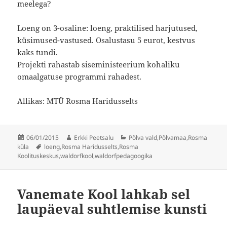
meelega?
Loeng on 3-osaline: loeng, praktilised harjutused,
küsimused-vastused. Osalustasu 5 eurot, kestvus
kaks tundi.
Projekti rahastab siseministeerium kohaliku
omaalgatuse programmi rahadest.
Allikas: MTÜ Rosma Haridusselts
Postitatud
Autor
Rubriigid
06/01/2015
Erkki Peetsalu
Põlva vald
,
Põlvamaa
,
Rosma
Sildid
küla
loeng
,
Rosma Haridusselts
,
Rosma
Koolituskeskus
,
waldorfkool
,
waldorfpedagoogika
Vanemate Kool lahkab sel
laupäeval suhtlemise kunsti