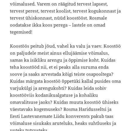
võimalused. Varem on räägitud tervest lapsest,
tervest perest, tervest koolist, tervest kogukonnast ja
tervest ühiskonnast, nüüd koostööst. Rosmale
oodatakse ikka koos perega – lastele on omad
tegemised!
Koostöös peitub jõud, vahel ka valu ja vaev. Koostöö
on paljudele meist ainus ellujäämise võimalus,
samas ka isikliku arengu ja õppimise koht. Kuidas
teha koostööd nii, et ei peaks alla suruma enda
soove ja saaks arvestada kõigi teiste osapooltega?
Kuidas märgata koostöö õppetüki kallal pusides oma
varjukülgi ja arengukohti? Kuidas leida sobiv
koostööviis kodanikualgatuse ja kohaliku
omavalitsuse jaoks? Kuidas muuta koostöö ühiseks
väestavaks kogemuseks? Rosma Haridusseltsi ja
Eesti Lastevanemate Liidu konverents pakub taas
võimaluse sisukaks aruteluks, heaks suhtluseks ja
uuteks tutvusteks.