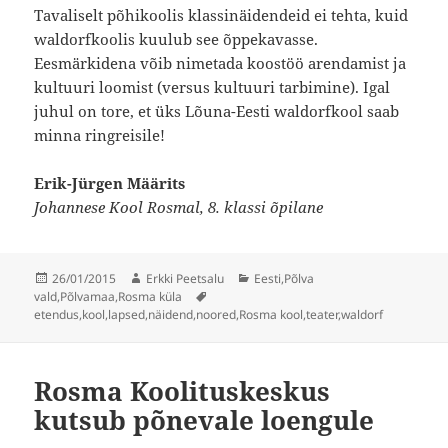
Tavaliselt põhikoolis klassinäidendeid ei tehta, kuid
waldorfkoolis kuulub see õppekavasse.
Eesmärkidena võib nimetada koostöö arendamist ja
kultuuri loomist (versus kultuuri tarbimine). Igal
juhul on tore, et üks Lõuna-Eesti waldorfkool saab
minna ringreisile!
Erik-Jürgen Määrits
Johannese Kool Rosmal, 8. klassi õpilane
Postitatud
Autor
Rubriigid
26/01/2015
Erkki Peetsalu
Eesti
,
Põlva
Sildid
vald
,
Põlvamaa
,
Rosma küla
etendus
,
kool
,
lapsed
,
näidend
,
noored
,
Rosma kool
,
teater
,
waldorf
Rosma Koolituskeskus
kutsub põnevale loengule