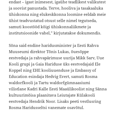
endast – igast inimesest, igaühe teadlikest valikutest
ja soovist panustada. Terve, hooliva ja tasakaaluka
ühiskonna ning elukeskkonna loomine eeldab meie
ühist teadvustatud otsust selle nimel tegutseda,
samuti koostööd kõigi ühiskonnaliikmete ja
institutsioonide vahel,” kirjutatakse dokumendis.
Sõna said endine haridusminister ja Eesti Rahva
Muuseumi direktor Tõnis Lukas, õuesõppe
eestvedaja ja rahvapärimuse uurija Mikk Sarv, Uue
Kooli grupi ja Gaia Hariduse üks eestvedajaid Ele
Koppel ning EHE kooliuuenduse ja Embassy of
Education esindaja Hedvig Evert, samuti Rosma
waldorfkooli ja Tartu waldorfgümnaasiumi
vilistlane Kadri Kalle Eesti Maaülikoolist ning Sänna
kultuurimõisa plaanitava Leiutajate Külakooli
eestvedaja Hendrik Noor. Lisaks peeti vestlusring
Rosma Haridusseltsi vanemate osavõtul.