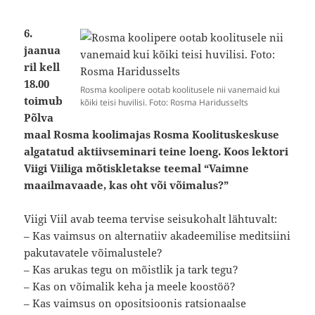
6.
jaanua
ril kell
18.00
Rosma koolipere ootab koolitusele nii vanemaid kui
toimub
kõiki teisi huvilisi. Foto: Rosma Haridusselts
Põlva
maal Rosma koolimajas Rosma Koolituskeskuse
algatatud aktiivseminari teine loeng. Koos lektori
Viigi Viiliga mõtiskletakse teemal “Vaimne
maailmavaade, kas oht või võimalus?”
Viigi Viil avab teema tervise seisukohalt lähtuvalt:
– Kas vaimsus on alternatiiv akadeemilise meditsiini
pakutavatele võimalustele?
– Kas arukas tegu on mõistlik ja tark tegu?
– Kas on võimalik keha ja meele koostöö?
– Kas vaimsus on opositsioonis ratsionaalse