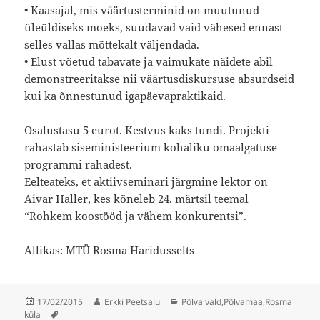
• Kaasajal, mis väärtusterminid on muutunud
üleüldiseks moeks, suudavad vaid vähesed ennast
selles vallas mõttekalt väljendada.
• Elust võetud tabavate ja vaimukate näidete abil
demonstreeritakse nii väärtusdiskursuse absurdseid
kui ka õnnestunud igapäevapraktikaid.
Osalustasu 5 eurot. Kestvus kaks tundi. Projekti
rahastab siseministeerium kohaliku omaalgatuse
programmi rahadest.
Eelteateks, et aktiivseminari järgmine lektor on
Aivar Haller, kes kõneleb 24. märtsil teemal
“Rohkem koostööd ja vähem konkurentsi”.
Allikas: MTÜ Rosma Haridusselts
Postitatud
Autor
Rubriigid
17/02/2015
Erkki Peetsalu
Põlva vald
,
Põlvamaa
,
Rosma
Sildid
küla