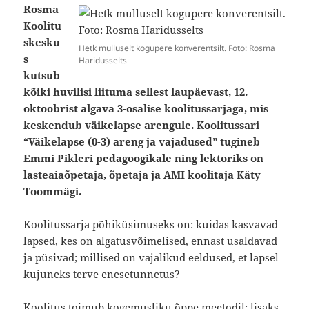
Rosma
Koolitu
skesku
Hetk mulluselt kogupere konverentsilt. Foto: Rosma
s
Haridusselts
kutsub
kõiki huvilisi liituma sellest laupäevast, 12.
oktoobrist algava 3-osalise koolitussarjaga, mis
keskendub väikelapse arengule. Koolitussari
“Väikelapse (0-3) areng ja vajadused” tugineb
Emmi Pikleri pedagoogikale ning lektoriks on
lasteaiaõpetaja, õpetaja ja AMI koolitaja Käty
Toommägi.
Koolitussarja põhiküsimuseks on: kuidas kasvavad
lapsed, kes on algatusvõimelised, ennast usaldavad
ja püsivad; millised on vajalikud eeldused, et lapsel
kujuneks terve enesetunnetus?
Koolitus toimub kogemusliku õppe meetodil: lisaks