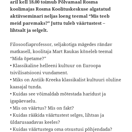
aril kell 18.00 toimub Põlvamaal Rosma
koolimajas Rosma Koolituskeskuse algatatud
aktiivseminari neljas loeng teemal “Mis teeb
meid paremaks?” Juttu tuleb väärtustest –
lihtsalt ja selgelt.
Filosoofiaprofessor, seljakotiga mägedes rändav
matkasell, koolitaja Mart Raukas kõneleb teemal
“Mida õpetame?”
• Klassikaline helleeni kultuur on Euroopa
tsivilisatsiooni vundament.
• Miks on Antiik-Kreeka klassikalist kultuuri oluline
kaasajal tunda.
• Kuidas see võimaldab mõtestada haridust ja
igapäevaelu.
• Mis on väärtus? Mis on fakt?
• Kuidas rääkida väärtustest selges, lihtsas ja
üldarusaadavas keeles?
• Kuidas väärtustega oma otsustusi põhjendada?