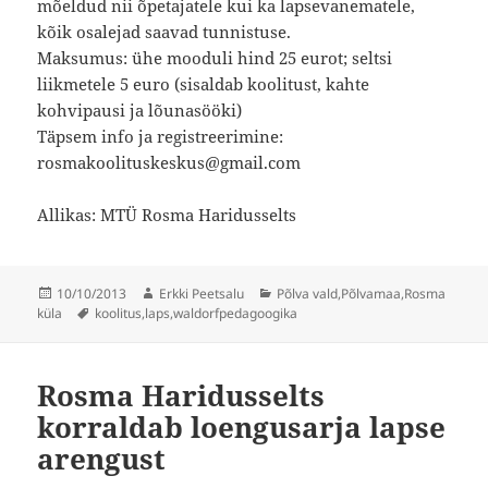
mõeldud nii õpetajatele kui ka lapsevanematele,
kõik osalejad saavad tunnistuse.
Maksumus: ühe mooduli hind 25 eurot; seltsi
liikmetele 5 euro (sisaldab koolitust, kahte
kohvipausi ja lõunasööki)
Täpsem info ja registreerimine:
rosmakoolituskeskus@gmail.com
Allikas: MTÜ Rosma Haridusselts
Postitatud
Autor
Rubriigid
10/10/2013
Erkki Peetsalu
Põlva vald
,
Põlvamaa
,
Rosma
Sildid
küla
koolitus
,
laps
,
waldorfpedagoogika
Rosma Haridusselts
korraldab loengusarja lapse
arengust