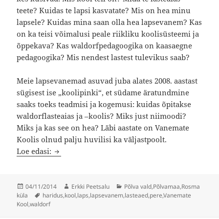
teete? Kuidas te lapsi kasvatate? Mis on hea minu
lapsele? Kuidas mina saan olla hea lapsevanem? Kas
on ka teisi võimalusi peale riikliku koolisüsteemi ja
õppekava? Kas waldorfpedagoogika on kaasaegne
pedagoogika? Mis nendest lastest tulevikus saab?
Meie lapsevanemad asuvad juba alates 2008. aastast
sügisest ise „koolipinki“, et südame äratundmine
saaks toeks teadmisi ja kogemusi: kuidas õpitakse
waldorflasteaias ja –koolis? Miks just niimoodi?
Miks ja kas see on hea? Läbi aastate on Vanemate
Koolis olnud palju huvilisi ka väljastpoolt.
Rosma Vanemate Kool kutsub vanemaid taas ko
Loe edasi:
Postitatud
Autor
Rubriigid
04/11/2014
Erkki Peetsalu
Põlva vald
,
Põlvamaa
,
Rosma
Sildid
küla
haridus
,
kool
,
laps
,
lapsevanem
,
lasteaed
,
pere
,
Vanemate
Kool
,
waldorf