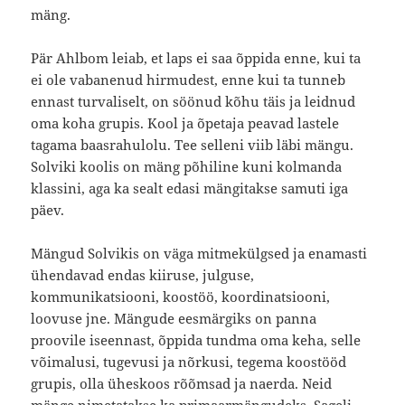
mäng.
Pär Ahlbom leiab, et laps ei saa õppida enne, kui ta
ei ole vabanenud hirmudest, enne kui ta tunneb
ennast turvaliselt, on söönud kõhu täis ja leidnud
oma koha grupis. Kool ja õpetaja peavad lastele
tagama baasrahulolu. Tee selleni viib läbi mängu.
Solviki koolis on mäng põhiline kuni kolmanda
klassini, aga ka sealt edasi mängitakse samuti iga
päev.
Mängud Solvikis on väga mitmekülgsed ja enamasti
ühendavad endas kiiruse, julguse,
kommunikatsiooni, koostöö, koordinatsiooni,
loovuse jne. Mängude eesmärgiks on panna
proovile iseennast, õppida tundma oma keha, selle
võimalusi, tugevusi ja nõrkusi, tegema koostööd
grupis, olla üheskoos rõõmsad ja naerda. Neid
mänge nimetatakse ka primaarmängudeks. Sageli