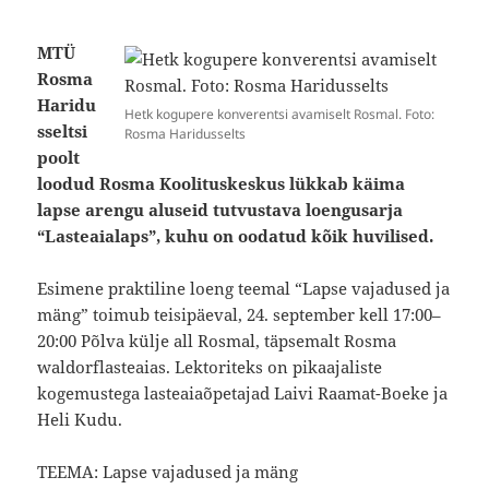
MTÜ
Rosma
Haridu
Hetk kogupere konverentsi avamiselt Rosmal. Foto:
sseltsi
Rosma Haridusselts
poolt
loodud Rosma Koolituskeskus lükkab käima
lapse arengu aluseid tutvustava loengusarja
“Lasteaialaps”, kuhu on oodatud kõik huvilised.
Esimene praktiline loeng teemal “Lapse vajadused ja
mäng” toimub teisipäeval, 24. september kell 17:00–
20:00 Põlva külje all Rosmal, täpsemalt Rosma
waldorflasteaias. Lektoriteks on pikaajaliste
kogemustega lasteaiaõpetajad Laivi Raamat-Boeke ja
Heli Kudu.
TEEMA: Lapse vajadused ja mäng