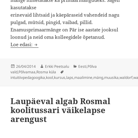
kasutatakse
erinevaid lihtsaid ja käepäraseid vahendeid nagu
pulgad, mütsid, pingid, vaibad, pillid.
Enamusprimaarmänge on Pär ise aastate jooksul
loonud ja neid oma kolleegidele õpetanud.
Rosmal tuleb põnev intuitiivpedagoogika kurs
Loe edasi:
Postitatud
Autor
Rubriigid
26/04/2014
Erkki Peetsalu
Eesti
,
Põlva
Sildid
vald
,
Põlvamaa
,
Rosma küla
intuitiivpedagoogika
,
kool
,
kursus
,
laps
,
maalimine
,
mäng
,
muusika
,
waldorf
,
wa
Laupäeval algab Rosmal
koolitussari väikelapse
arengust