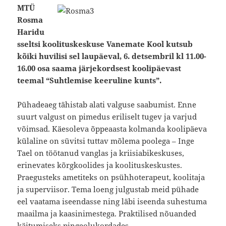
MTÜ
Rosma
Haridu
sseltsi koolituskeskuse Vanemate Kool kutsub
kõiki huvilisi sel laupäeval, 6. detsembril kl 11.00-
16.00 osa saama järjekordsest koolipäevast
teemal “Suhtlemise keeruline kunts”.
Pühadeaeg tähistab alati valguse saabumist. Enne
suurt valgust on pimedus eriliselt tugev ja varjud
võimsad. Käesoleva õppeaasta kolmanda koolipäeva
külaline on süvitsi tuttav mõlema poolega – Inge
Tael on töötanud vanglas ja kriisiabikeskuses,
erinevates kõrgkoolides ja koolituskeskustes.
Praegusteks ametiteks on psühhoterapeut, koolitaja
ja superviisor. Tema loeng julgustab meid pühade
eel vaatama iseendasse ning läbi iseenda suhestuma
maailma ja kaasinimestega. Praktilised nõuanded
käitumiseks pingeolukordades.