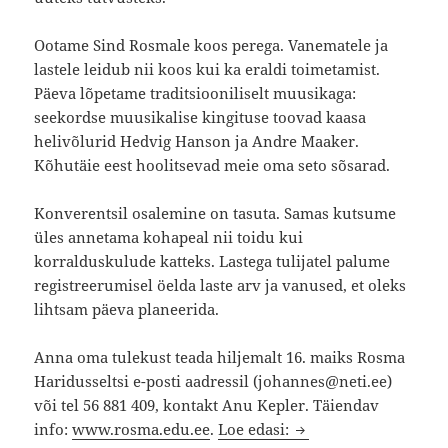
Ootame Sind Rosmale koos perega. Vanematele ja
lastele leidub nii koos kui ka eraldi toimetamist.
Päeva lõpetame traditsiooniliselt muusikaga:
seekordse muusikalise kingituse toovad kaasa
helivõlurid Hedvig Hanson ja Andre Maaker.
Kõhutäie eest hoolitsevad meie oma seto sõsarad.
Konverentsil osalemine on tasuta. Samas kutsume
üles annetama kohapeal nii toidu kui
korralduskulude katteks. Lastega tulijatel palume
registreerumisel öelda laste arv ja vanused, et oleks
lihtsam päeva planeerida.
Anna oma tulekust teada hiljemalt 16. maiks Rosma
Haridusseltsi e-posti aadressil (johannes@neti.ee)
või tel 56 881 409, kontakt Anu Kepler. Täiendav
Rosma Haridusselts k
info:
www.rosma.edu.ee
.
Loe edasi: