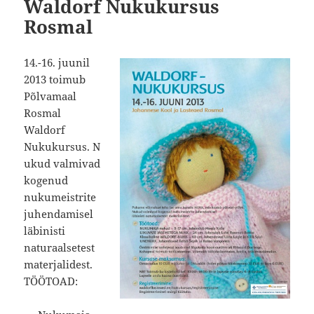
Waldorf Nukukursus
Rosmal
14.-16. juunil
2013 toimub
Põlvamaal
Rosmal
Waldorf
Nukukursus. N
ukud valmivad
kogenud
nukumeistrite
juhendamisel
läbinisti
naturaalsetest
materjalidest.
TÖÖTOAD: