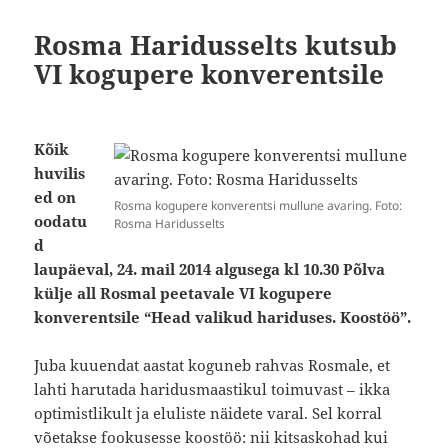
Rosma Haridusselts kutsub
VI kogupere konverentsile
Kõik
huvilis
ed on
Rosma kogupere konverentsi mullune avaring. Foto:
oodatu
Rosma Haridusselts
d
laupäeval, 24. mail 2014 algusega kl 10.30 Põlva
külje all Rosmal peetavale VI kogupere
konverentsile “Head valikud hariduses. Koostöö”.
Juba kuuendat aastat koguneb rahvas Rosmale, et
lahti harutada haridusmaastikul toimuvast – ikka
optimistlikult ja eluliste näidete varal. Sel korral
võetakse fookusesse koostöö: nii kitsaskohad kui