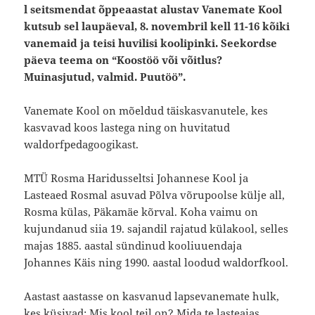
l seitsmendat õppeaastat alustav Vanemate Kool
kutsub sel laupäeval, 8. novembril kell 11-16 kõiki
vanemaid ja teisi huvilisi koolipinki. Seekordse
päeva teema on “Koostöö või võitlus?
Muinasjutud, valmid. Puutöö”.
Vanemate Kool on mõeldud täiskasvanutele, kes
kasvavad koos lastega ning on huvitatud
waldorfpedagoogikast.
MTÜ Rosma Haridusseltsi Johannese Kool ja
Lasteaed Rosmal asuvad Põlva võrupoolse külje all,
Rosma külas, Päkamäe kõrval. Koha vaimu on
kujundanud siia 19. sajandil rajatud külakool, selles
majas 1885. aastal sündinud kooliuuendaja
Johannes Käis ning 1990. aastal loodud waldorfkool.
Aastast aastasse on kasvanud lapsevanemate hulk,
kes küsivad: Mis kool teil on? Mida te lasteaias