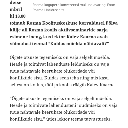
detse
Rosma kogupere konverentsi mullune avaring. Foto:
mbril
Rosma Haridusselts
kl 18.00
toimub Rosma Koolituskeskuse korraldusel Põlva
külje all Rosma koolis aktiivseminaride sarja
esimene loeng, kus lektor Kalev Kaarna avab
võimalusi teemal “Kuidas mõelda nähtavalt?”
Õigete otsuste tegemiseks on vaja selgelt mõelda.
Heade ja toimivat lahenduste leidmiseks on vaja
tuua nähtavale keerukate olukordade või
konfliktide sisu. Kuidas seda teha ning mis kasu
sellest on kodus, tööl ja koolis räägib Kalev Kaarna.
“Õigete otsuste tegemiseks on vaja selgelt mõelda.
Heade ja toimivate lahendusteni jõudmiseks on vaja
tuua nähtavale keerukate olukordade või
konfliktide sisu,” ütles lektor teema tutvustuseks.