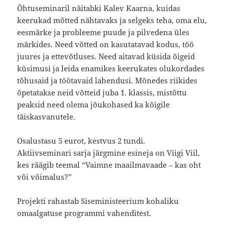
Õhtuseminaril näitabki Kalev Kaarna, kuidas
keerukad mõtted nähtavaks ja selgeks teha, oma elu,
eesmärke ja probleeme puude ja pilvedena üles
märkides. Need võtted on kasutatavad kodus, töö
juures ja ettevõtluses. Need aitavad küsida õigeid
küsimusi ja leida enamikes keerukates olukordades
tõhusaid ja töötavaid lahendusi. Mõnedes riikides
õpetatakse neid võtteid juba 1. klassis, mistõttu
peaksid need olema jõukohased ka kõigile
täiskasvanutele.
Osalustasu 5 eurot, kestvus 2 tundi.
Aktiivseminari sarja järgmine esineja on Viigi Viil,
kes räägib teemal “Vaimne maailmavaade – kas oht
või võimalus?”
Projekti rahastab Siseministeerium kohaliku
omaalgatuse programmi vahenditest.