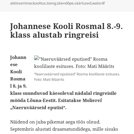
aktiivseminar
,
koolitus
,
loeng
,
täiendõpe
,
väärtused
,
walordf
Johannese Kooli Rosmal 8.-9.
klass alustab ringreisi
Johann
ese
Kooli
“Naeruväärsed eputised” Rosma koolilaste esituses.
Rosma
Foto: Mati Määrits
l 8. ja 9.
klass suunduvad käesoleval nädalal ringreisile
mööda Lõuna-Eestit. Esitatakse Moliere`i
„Naeruväärseid eputisi“.
Näidend on juba pikemat aega töös olnud.
Septembris alustati draamatundidega, mille sisuks