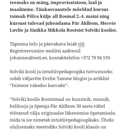
teemaks on mäng, improvisatsioon, laul ja
maalimine. Täiskasvanutele mõeldud kursus
toimub Põlva külje all Rosmal 2.-4. maini ning
kursust tulevad juhendama Pär Åhlbom, Merete
Løvlie ja Sinikka Mikkola Rootsist Solviki koolist.
Täpsema info ja päevakava leiab
siit
.
Registreerumine meilitsi aadressil
johannes@neti.ee, kontakttelefon +372 79 94 159.
Solviki kooli ja intuitiivpedagoogika tutvustuseks
sobib väljavõte Evelin Tamme blogist ja artiklist
“Inimese vabadus kasvada”:
“Solviki koolis Rootsimaal on kunstnik, muusik,
helilooja ja õpetaja Pär Ahlbom 50 aasta vältel
töötanud välja originaalse lähenemise õpetamisele,
mida ta ise nimetab intuitiivpedagoogikaks. Üheks
olulisemaks meetodiks Solviki kooli klassis on