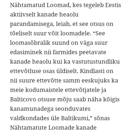
Nähtamatud Loomad, kes tegeleb Eestis
aktiivselt kanade heaolu
parandamisega, leiab, et see otsus on
tõeliselt suur võit loomadele. “See
loomasõbralik suund on väga suur
edasiminek nii farmides peetavate
kanade heaolu kui ka vastutustundliku
ettevõtluse osas üldiselt. Kindlasti on
nii suure ettevõtte samm eeskujuks ka
meie kodumaistele ettevõtjatele ja
Balticovo otsuse mõju saab näha kõigis
kanamunadega seonduvates
valdkondades üle Baltikumi,” sõnas
Nähtamatute Loomade kanade