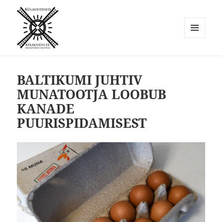
MENÜÜ
JA
Külauudised
MOODULID
BALTIKUMI JUHTIV
MUNATOOTJA LOOBUB
KANADE
PUURISPIDAMISEST