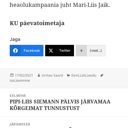
heaolukampaania juht Mari-Liis Jaik.
KU päevatoimetaja
Jaga
Facebook
Twitter
(veel...)
Postitatud
Autor
Rubriigid
Sildid
17/02/2021
Urmas Saard
Eesti
,
Läti
,
Leedu
toit
,
tootmine
Navigeerimine
EELMINE
PIPI-LIIS SIEMANN PÄLVIS JÄRVAMAA
Eelmine
KÕRGEIMAT TUNNUSTUST
postitus:
JÄRGMISED