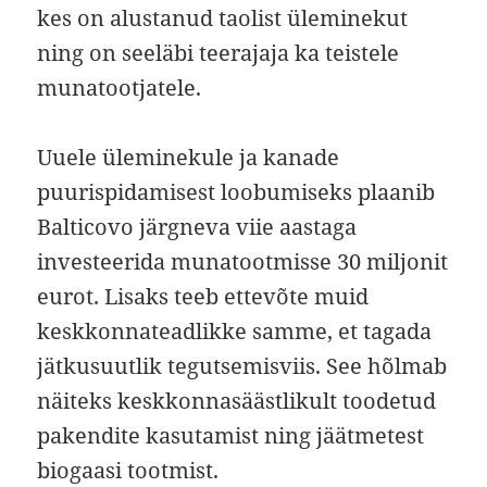
kes on alustanud taolist üleminekut
ning on seeläbi teerajaja ka teistele
munatootjatele.
Uuele üleminekule ja kanade
puurispidamisest loobumiseks plaanib
Balticovo järgneva viie aastaga
investeerida munatootmisse 30 miljonit
eurot. Lisaks teeb ettevõte muid
keskkonnateadlikke samme, et tagada
jätkusuutlik tegutsemisviis. See hõlmab
näiteks keskkonnasäästlikult toodetud
pakendite kasutamist ning jäätmetest
biogaasi tootmist.