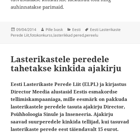
auhinnatakse parimaid.
Postitatud
Autor
Rubriigid
Sildid
09/04/2014
Pille Ivask
Eesti
Eesti Lasterikaste
Perede Liit
,
fotokonkurss
,
lasterikkad pered
,
pereelu
Lasterikastele peredele
tahetakse kinkida ajakirju
Eesti Lasterikaste Perede Liit (ELPL) ja kirjastus
Director Meedia alustasid Eestis esmakordse
tellimiskampaaniaga, mille eesmärk on pakkuda
lasterikastele peredele tasuta ajakirju Director,
Psühholoogia Sinule ja Inseneeria. Ajakirju
saavad suurperedele kinkida tellijad, kui tasuvad
lasterikaste perede eest täiendavalt 15 eurot.