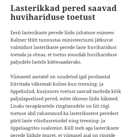
Lasterikkad pered saavad
huvihariduse toetust
Eesti lasterikaste perede liidu juhatuse esimees
Kalmer Hütt tunnustas ministeeriumi jätkuvat
valmidust lasterikaste perede laste huviharidust
toetada ja sõnas, et toetus muudab huvihariduse
paljudele lastele kättesaadavaks.
Viimastel aastatel on suudetud igal poolaastal
hüvitada vähemalt kolme kuu treening- ja
õppekulud, kusjuures toetust saavad taotleda kõik
paljulapselised pered, mitte üksnes liidu liikmed.
Lisaks tavapärastele ringitasudele on liit riigi
toetuse abil rahastanud ka lasterikastest peredest
pärit laste võistlusreisidel ning treening- ja
õppelaagrites osalemist. Küll teeb aga lasterikaste
perede liidule muret, et viimasel ajal on ringide