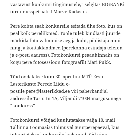
vastavust konkursi tingimustele,” selgitas BIGBANKi
turundusspetsialist Marve Kadastik.
Pere kohta saab konkursile esitada ühe foto, kus on
peal kõik pereliikmed. Tööle tuleb kindlasti juurde
märkida foto valmimise aeg ja koht, pildistaja nimi
ning ja kontaktandmed (perekonna esindaja telefon
ja e-posti aadress). Fotokonkursi peaauhinnaks on
kogu pere fotosessioon fotograafilt Mari Pukk.
Töid oodatakse kuni 30. aprillini MTÜ Eesti
Lasterikaste Perede Liidu e-
postile
pere@lasterikkad.ee
või paberkandjal
aadressile Tartu tn 1A, Viljandi 71004 märgusõnaga
“konkurss”.
Fotokonkursi võitjad kuulutatakse välja 10. mail
Tallinna Loomaaias toimuval Suurperepäeval, kus
tutvustatakse konkursile laekunud töid ning