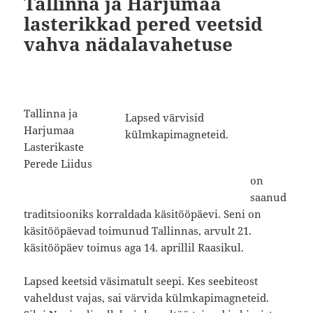
Tallinna ja Harjumaa
lasterikkad pered veetsid
vahva nädalavahetuse
Tallinna ja
Lapsed värvisid
Harjumaa
külmkapimagneteid.
Lasterikaste
Perede Liidus
on
saanud
traditsiooniks korraldada käsitööpäevi. Seni on
käsitööpäevad toimunud Tallinnas, arvult 21.
käsitööpäev toimus aga 14. aprillil Raasikul.
Lapsed keetsid väsimatult seepi. Kes seebiteost
vaheldust vajas, sai värvida külmkapimagneteid.