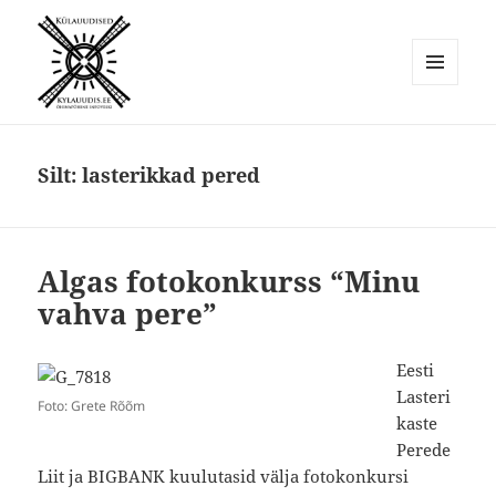
MENÜÜ
JA
Külauudised
MOODULID
Silt:
lasterikkad pered
Algas fotokonkurss “Minu
vahva pere”
Eesti
Lasteri
Foto: Grete Rõõm
kaste
Perede
Liit ja BIGBANK kuulutasid välja fotokonkursi