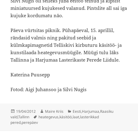
Silvi Nugis oli selleks juba eeltöö teinud ja kipsist
miniatuursed kujukesed valanud. Pintslite all sai iga
kujuke kordumatu näo.
Päeva vürtsitas piknik. Pühapäeval, 15. aprillil,
rändasid valmis ning pakitud seebid ja
külmkapimagnetid Telliskivi kirbuturu käsitöö- ja
kunstilaada heategevusmüügile. Müügi tulu läks
Tallinna ja Harjumaa Lasterikaste Perede Liidule.
Katerina Puusepp
Fotod: Aigi Juhansoo ja Silvi Nugis
Postitatud
Autor
Rubriigid
19/04/2012
Maire Kriis
Eesti
,
Harjumaa
,
Raasiku
Sildid
vald
,
Tallinn
heategevus
,
käsitöö
,
laat
,
lasterikkad
pered
,
perepäev