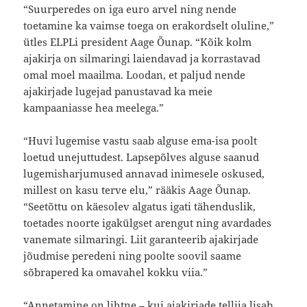
“Suurperedes on iga euro arvel ning nende
toetamine ka vaimse toega on erakordselt oluline,”
ütles ELPLi president Aage Õunap. “Kõik kolm
ajakirja on silmaringi laiendavad ja korrastavad
omal moel maailma. Loodan, et paljud nende
ajakirjade lugejad panustavad ka meie
kampaaniasse hea meelega.”
“Huvi lugemise vastu saab alguse ema-isa poolt
loetud unejuttudest. Lapsepõlves alguse saanud
lugemisharjumused annavad inimesele oskused,
millest on kasu terve elu,” rääkis Aage Õunap.
“Seetõttu on käesolev algatus igati tähenduslik,
toetades noorte igakülgset arengut ning avardades
vanemate silmaringi. Liit garanteerib ajakirjade
jõudmise peredeni ning poolte soovil saame
sõbrapered ka omavahel kokku viia.”
“Annetamine on lihtne – kui ajakirjade tellija lisab