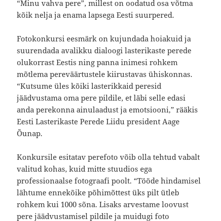
“Minu vahva pere”, millest on oodatud osa võtma
kõik nelja ja enama lapsega Eesti suurpered.
Fotokonkursi eesmärk on kujundada hoiakuid ja
suurendada avalikku dialoogi lasterikaste perede
olukorrast Eestis ning panna inimesi rohkem
mõtlema pereväärtustele kiirustavas ühiskonnas.
“Kutsume üles kõiki lasterikkaid peresid
jäädvustama oma pere pildile, et läbi selle edasi
anda perekonna ainulaadust ja emotsiooni,” rääkis
Eesti Lasterikaste Perede Liidu president Aage
Õunap.
Konkursile esitatav perefoto võib olla tehtud vabalt
valitud kohas, kuid mitte stuudios ega
professionaalse fotograafi poolt. “Tööde hindamisel
lähtume ennekõike põhimõttest üks pilt ütleb
rohkem kui 1000 sõna. Lisaks arvestame loovust
pere jäädvustamisel pildile ja muidugi foto