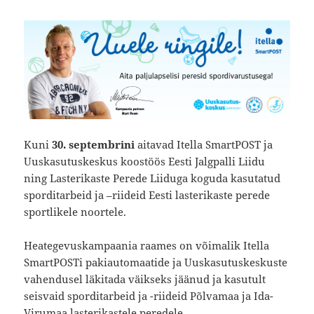
Kuni
30. septembrini
aitavad Itella SmartPOST ja
Uuskasutuskeskus koostöös Eesti Jalgpalli Liidu
ning Lasterikaste Perede Liiduga koguda kasutatud
sporditarbeid ja –riideid Eesti lasterikaste perede
sportlikele noortele.
Heategevuskampaania raames on võimalik Itella
SmartPOSTi pakiautomaatide ja Uuskasutuskeskuste
vahendusel läkitada väikseks jäänud ja kasutult
seisvaid sporditarbeid ja -riideid Põlvamaa ja Ida-
Virumaa lasterikastele peredele.