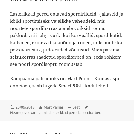
Lasterikkad pered ootavad spordiriideid, -jalatseid ja
kõiki sportimiseks vajalikke vahendeid, mis
noortele spordiharrastajatele võiksid rõõmu
pakkuda: nii jalg-, võrk- kui korvpallid, spordikotid,
kaitsmed, erinevad jalanõud ja riided, miks mitte ka
poksivarustus, judo-riided või uisud. Mida parema
seisukorras saadetud sporditarbed on, seda rohkem
see noori spordisõpru rõõmustab!
Kampaania patrooniks on Mart Poom. Kuidas asju
annetada, saab lugeda
SmartPOSTi kodulehelt
Postitatud
Autor
Rubriigid
Sildid
20/09/2013
Mart Valner
Eesti
Heategevuskampaania
,
lasterikkad pered
,
sporditarbed