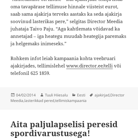
oma tavapärase tellimuse hinnale viisteist eurot,
saab sama ajakirja terveks aastaks ka seda ajakirja
soovinud lasterikas pere,” selgitas Director Meedia
juhataja Taivo Paju. “Aga kahtlemata võidavad ka
annetajad – iga heategu muudab heategija paremaks
ja helgemaks inimeseks.”
Rohkem infot leiab kampaania kohta veebruari
ajakirjades, tellimislehel
www.director.ee/telli
või
telefonil 625 1859.
Postitatud
Autor
Rubriigid
Sildid
04/02/2014
Tuuli Hiiesalu
Eesti
ajakirjad
,
Director
Meedia
,
lasterikkad pered
,
tellimiskampaania
Aita paljulapselisi peresid
spordivarustusega!