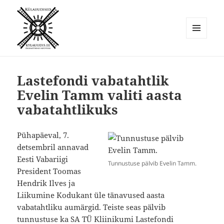
MENÜÜ
JA
Külauudised
MOODULID
Lastefondi vabatahtlik
Evelin Tamm valiti aasta
vabatahtlikuks
Pühapäeval, 7.
detsembril annavad
Eesti Vabariigi
Tunnustuse pälvib Evelin Tamm.
President Toomas
Hendrik Ilves ja
Liikumine Kodukant üle tänavused aasta
vabatahtliku aumärgid. Teiste seas pälvib
tunnustuse ka SA TÜ Kliinikumi Lastefondi