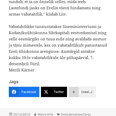
tundub, et ta on õnnelik selles, mida teeb.
Lastefondi jaoks on Evelin tõesti hindamatu ning
armas vabatahtlik,” kiidab Liiv.
Vabatahtlikke tunnustatakse Siseministeeriumi ja
Kodanikuühiskonna Sihtkapitali eestvedamisel ning
selle eesmärgiks on tuua esile ning avaldada austust
ja tänu inimestele, kes on vabatahtlikult panustanud
Eesti ühiskonna arengusse. Aumärgid antakse
kokku 10-le vabatahtlikule üle pühapäeval, 7.
detsembril Türil.
Merili Kärner
Jaga
Facebook
Twitter
(veel...)
Postitatud
Autor
Rubriigid
05/12/2014
Maire Kriis
Eesti
,
Järvamaa
,
Tartu