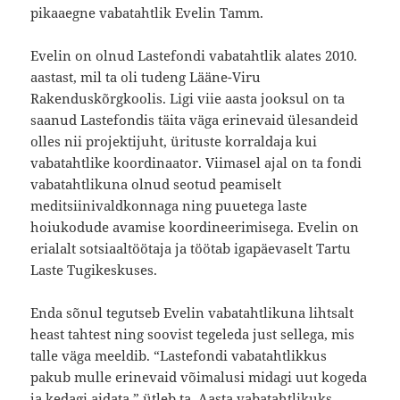
pikaaegne vabatahtlik Evelin Tamm.
Evelin on olnud Lastefondi vabatahtlik alates 2010.
aastast, mil ta oli tudeng Lääne-Viru
Rakenduskõrgkoolis. Ligi viie aasta jooksul on ta
saanud Lastefondis täita väga erinevaid ülesandeid
olles nii projektijuht, ürituste korraldaja kui
vabatahtlike koordinaator. Viimasel ajal on ta fondi
vabatahtlikuna olnud seotud peamiselt
meditsiinivaldkonnaga ning puuetega laste
hoiukodude avamise koordineerimisega. Evelin on
erialalt sotsiaaltöötaja ja töötab igapäevaselt Tartu
Laste Tugikeskuses.
Enda sõnul tegutseb Evelin vabatahtlikuna lihtsalt
heast tahtest ning soovist tegeleda just sellega, mis
talle väga meeldib. “Lastefondi vabatahtlikkus
pakub mulle erinevaid võimalusi midagi uut kogeda
ja kedagi aidata,” ütleb ta. Aasta vabatahtlikuks