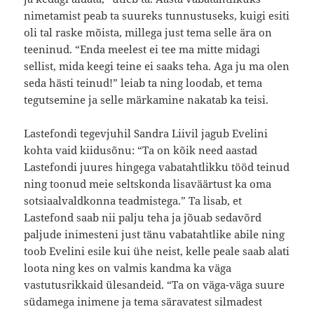
nimetamist peab ta suureks tunnustuseks, kuigi esiti
oli tal raske mõista, millega just tema selle ära on
teeninud. “Enda meelest ei tee ma mitte midagi
sellist, mida keegi teine ei saaks teha. Aga ju ma olen
seda hästi teinud!” leiab ta ning loodab, et tema
tegutsemine ja selle märkamine nakatab ka teisi.
Lastefondi tegevjuhil Sandra Liivil jagub Evelini
kohta vaid kiidusõnu: “Ta on kõik need aastad
Lastefondi juures hingega vabatahtlikku tööd teinud
ning toonud meie seltskonda lisaväärtust ka oma
sotsiaalvaldkonna teadmistega.” Ta lisab, et
Lastefond saab nii palju teha ja jõuab sedavõrd
paljude inimesteni just tänu vabatahtlike abile ning
toob Evelini esile kui ühe neist, kelle peale saab alati
loota ning kes on valmis kandma ka väga
vastutusrikkaid ülesandeid. “Ta on väga-väga suure
südamega inimene ja tema säravatest silmadest