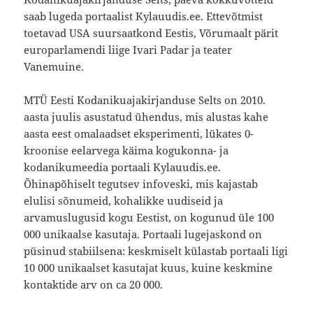
saab lugeda portaalist Kylauudis.ee. Ettevõtmist
toetavad USA suursaatkond Eestis, Võrumaalt pärit
europarlamendi liige Ivari Padar ja teater
Vanemuine.
MTÜ Eesti Kodanikuajakirjanduse Selts on 2010.
aasta juulis asustatud ühendus, mis alustas kahe
aasta eest omalaadset eksperimenti, lükates 0-
kroonise eelarvega käima kogukonna- ja
kodanikumeedia portaali Kylauudis.ee.
Õhinapõhiselt tegutsev infoveski, mis kajastab
elulisi sõnumeid, kohalikke uudiseid ja
arvamuslugusid kogu Eestist, on kogunud üle 100
000 unikaalse kasutaja. Portaali lugejaskond on
püsinud stabiilsena: keskmiselt külastab portaali ligi
10 000 unikaalset kasutajat kuus, kuine keskmine
kontaktide arv on ca 20 000.