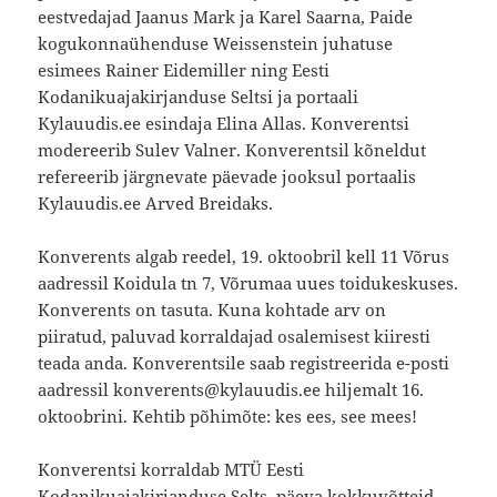
eestvedajad Jaanus Mark ja Karel Saarna, Paide
kogukonnaühenduse Weissenstein juhatuse
esimees Rainer Eidemiller ning Eesti
Kodanikuajakirjanduse Seltsi ja portaali
Kylauudis.ee esindaja Elina Allas. Konverentsi
modereerib Sulev Valner. Konverentsil kõneldut
refereerib järgnevate päevade jooksul portaalis
Kylauudis.ee Arved Breidaks.
Konverents algab reedel, 19. oktoobril kell 11 Võrus
aadressil Koidula tn 7, Võrumaa uues toidukeskuses.
Konverents on tasuta. Kuna kohtade arv on
piiratud, paluvad korraldajad osalemisest kiiresti
teada anda. Konverentsile saab registreerida e-posti
aadressil konverents@kylauudis.ee hiljemalt 16.
oktoobrini. Kehtib põhimõte: kes ees, see mees!
Konverentsi korraldab MTÜ Eesti
Kodanikuajakirjanduse Selts, päeva kokkuvõtteid