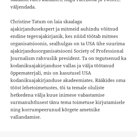
väljendada.
Christine Tatum on laia skaalaga
ajakirjandusekspert ja mitmeid auhindu võitnud
endine tegevajakirjanik, kes nüüd töötab mitmes
organisatsioonis, sealhulgas on ta USA ühe suurima
ajakirjandusorganisatsiooni Society of Professional
Journalism rahvuslik president. Ta on tegutsenud ka
kodanikuajakirjanduse vallas ja välja töötanud
õppematerjali, mis on kasutusel USA
kodanikuajakirjanduse akadeemiates. Rääkides oma
tööst lehetoimetustes, tõi ta temale oluliste
hetkedena välja kuue inimese vabastamise
surmanuhtlusest tänu tema toimetuse kirjutamisele
ning korrumpeerunud kõrgete ametnike
vallandamise.