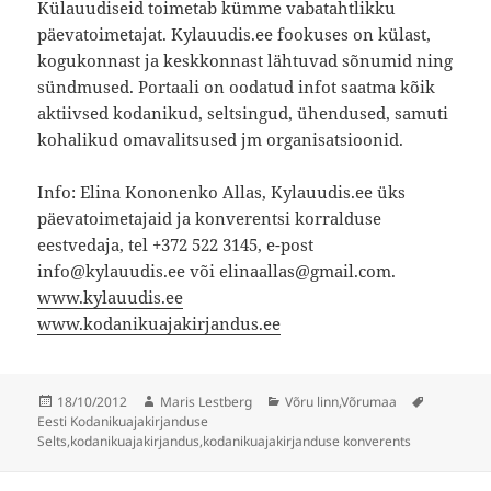
Külauudiseid toimetab kümme vabatahtlikku
päevatoimetajat. Kylauudis.ee fookuses on külast,
kogukonnast ja keskkonnast lähtuvad sõnumid ning
sündmused. Portaali on oodatud infot saatma kõik
aktiivsed kodanikud, seltsingud, ühendused, samuti
kohalikud omavalitsused jm organisatsioonid.
Info: Elina Kononenko Allas, Kylauudis.ee üks
päevatoimetajaid ja konverentsi korralduse
eestvedaja, tel +372 522 3145, e-post
info@kylauudis.ee või elinaallas@gmail.com.
www.kylauudis.ee
www.kodanikuajakirjandus.ee
Postitatud
Autor
Rubriigid
Sildid
18/10/2012
Maris Lestberg
Võru linn
,
Võrumaa
Eesti Kodanikuajakirjanduse
Selts
,
kodanikuajakirjandus
,
kodanikuajakirjanduse konverents