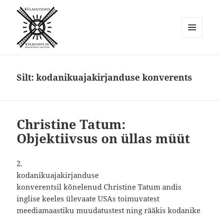
MENÜÜ
JA
Külauudised
MOODULID
Silt:
kodanikuajakirjanduse konverents
Christine Tatum:
Objektiivsus on üllas müüt
2.
kodanikuajakirjanduse
konverentsil kõnelenud Christine Tatum andis
inglise keeles ülevaate USAs toimuvatest
meediamaastiku muudatustest ning rääkis kodanike