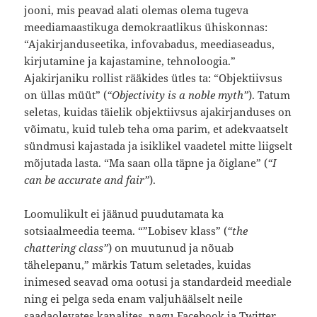
jooni, mis peavad alati olemas olema tugeva
meediamaastikuga demokraatlikus ühiskonnas:
“Ajakirjanduseetika, infovabadus, meediaseadus,
kirjutamine ja kajastamine, tehnoloogia.”
Ajakirjaniku rollist rääkides ütles ta: “Objektiivsus
on üllas müüt” (
“Objectivity is a noble myth”
). Tatum
seletas, kuidas täielik objektiivsus ajakirjanduses on
võimatu, kuid tuleb teha oma parim, et adekvaatselt
sündmusi kajastada ja isiklikel vaadetel mitte liigselt
mõjutada lasta. “Ma saan olla täpne ja õiglane” (
“I
can be accurate and fair”
).
Loomulikult ei jäänud puudutamata ka
sotsiaalmeedia teema. “”Lobisev klass” (
“the
chattering class”
) on muutunud ja nõuab
tähelepanu,” märkis Tatum seletades, kuidas
inimesed seavad oma ootusi ja standardeid meediale
ning ei pelga seda enam valjuhäälselt neile
saadaolevates kanalites, nagu Facebook ja Twitter,