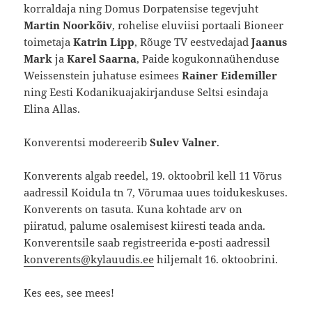
korraldaja ning Domus Dorpatensise tegevjuht
Martin Noorkõiv
, rohelise eluviisi portaali Bioneer
toimetaja
Katrin Lipp
, Rõuge TV eestvedajad
Jaanus
Mark
ja
Karel Saarna
, Paide kogukonnaühenduse
Weissenstein juhatuse esimees
Rainer Eidemiller
ning Eesti Kodanikuajakirjanduse Seltsi esindaja
Elina Allas.
Konverentsi modereerib
Sulev Valner
.
Konverents algab reedel, 19. oktoobril kell 11 Võrus
aadressil Koidula tn 7, Võrumaa uues toidukeskuses.
Konverents on tasuta. Kuna kohtade arv on
piiratud, palume osalemisest kiiresti teada anda.
Konverentsile saab registreerida e-posti aadressil
konverents@kylauudis.ee
hiljemalt 16. oktoobrini.
Kes ees, see mees!