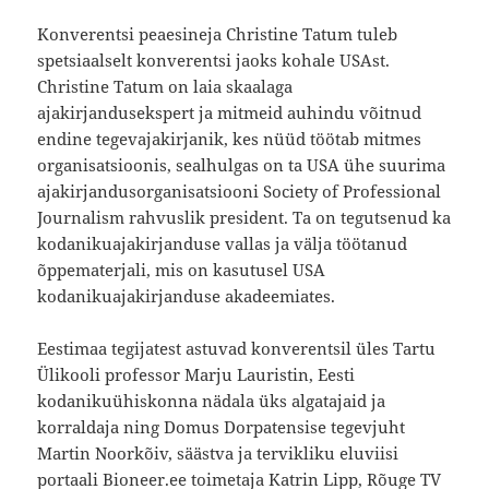
Konverentsi peaesineja Christine Tatum tuleb
spetsiaalselt konverentsi jaoks kohale USAst.
Christine Tatum on laia skaalaga
ajakirjandusekspert ja mitmeid auhindu võitnud
endine tegevajakirjanik, kes nüüd töötab mitmes
organisatsioonis, sealhulgas on ta USA ühe suurima
ajakirjandusorganisatsiooni Society of Professional
Journalism rahvuslik president. Ta on tegutsenud ka
kodanikuajakirjanduse vallas ja välja töötanud
õppematerjali, mis on kasutusel USA
kodanikuajakirjanduse akadeemiates.
Eestimaa tegijatest astuvad konverentsil üles Tartu
Ülikooli professor Marju Lauristin, Eesti
kodanikuühiskonna nädala üks algatajaid ja
korraldaja ning Domus Dorpatensise tegevjuht
Martin Noorkõiv, säästva ja tervikliku eluviisi
portaali Bioneer.ee toimetaja Katrin Lipp, Rõuge TV