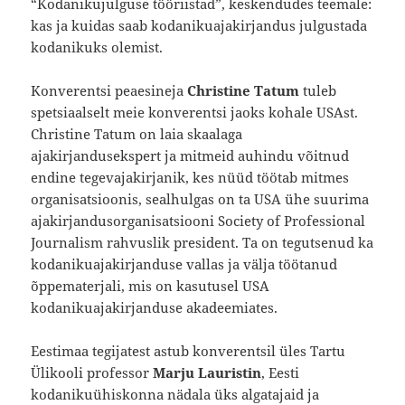
“Kodanikujulguse tööriistad”, keskendudes teemale:
kas ja kuidas saab kodanikuajakirjandus julgustada
kodanikuks olemist.
Konverentsi peaesineja
Christine Tatum
tuleb
spetsiaalselt meie konverentsi jaoks kohale USAst.
Christine
Tatum on laia skaalaga
ajakirjandusekspert ja mitmeid auhindu võitnud
endine tegevajakirjanik, kes nüüd töötab mitmes
organisatsioonis, sealhulgas on ta USA ühe suurima
ajakirjandusorganisatsiooni Society of Professional
Journalism rahvuslik president. Ta on tegutsenud ka
kodanikuajakirjanduse vallas ja välja töötanud
õppematerjali, mis on kasutusel USA
kodanikuajakirjanduse akadeemiates.
Eestimaa tegijatest astub konverentsil üles Tartu
Ülikooli professor
Marju Lauristin
, Eesti
kodanikuühiskonna nädala üks algatajaid ja