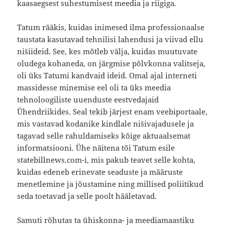
kaasaegsest suhestumisest meedia ja riigiga.
Tatum rääkis, kuidas inimesed ilma professionaalse
taustata kasutavad tehnilisi lahendusi ja viivad ellu
nišiideid. See, kes mõtleb välja, kuidas muutuvate
oludega kohaneda, on järgmise põlvkonna valitseja,
oli üks Tatumi kandvaid ideid. Omal ajal interneti
massidesse minemise eel oli ta üks meedia
tehnoloogiliste uuenduste eestvedajaid
Ühendriikides. Seal tekib järjest enam veebiportaale,
mis vastavad kodanike kindlale nišivajadusele ja
tagavad selle rahuldamiseks kõige aktuaalsemat
informatsiooni. Ühe näitena tõi Tatum esile
statebillnews.com-i, mis pakub teavet selle kohta,
kuidas edeneb erinevate seaduste ja määruste
menetlemine ja jõustamine ning millised poliitikud
seda toetavad ja selle poolt hääletavad.
Samuti rõhutas ta ühiskonna- ja meediamaastiku