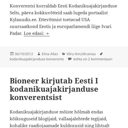
Konverentsi korraldab Eesti Kodanikuajakirjanduse
Selts, päeva kokkuvõtteid saab lugeda portaalist
Kylauudis.ee. Ettevõtmist toetavad USA
suursaatkond Eestis ja europarlamendi liige Ivari
Kutse Eesti kodanikuajakirjanduse konv
Padar.
Loe edasi:
Postitatud
Autor
Rubriigid
Sildid
06/10/2012
Elina Allas
Võru linn
,
Võrumaa
Kutse Eesti kodanikuajakirjanduse 
kodanikuajakirjanduse konverents
kohta on 2 kommentaari
Bioneer kirjutab Eesti I
kodanikuajakirjanduse
konverentsist
Kodanikuajakirjanduse mõiste hõlmab endas
kõiksuguseid blogijaid, vallaajalehtede tegijaid,
kohalike raadiojaamade kuldsuusid ning lihtsalt