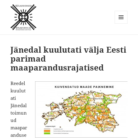
MENÜÜ
JA
Külauudised
MOODULID
Jänedal kuulutati välja Eesti
parimad
maaparandusrajatised
Reedel
kuulut
ati
Jänedal
toimun
ud
maapar
anduse