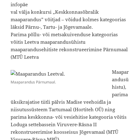
infopäe
val välja konkursi „Keskkonnasõbralik
maaparandus” võitjad – võidud kolmes kategoorias
läksid Pärnu-, Tartu- ja Jõgevamaale.
Parima põllu- või metsakuivenduse kategoorias
võitis Leetva maaparandusühistu
maaparandusehitiste rekonstrueerimine Pärnumaal
(MTÜ Leetva
Maapar
andusü
Maaparandus Pärnumaal.
histu),
parima
üksikrajatise tiitli pälvis Madise veehoidla ja
niisutussüsteem Tartumaal (Hortiteh OÜ) ning
parima keskkonna- või vesiehitise kategooria võitis
Loduga settebassein Viruvere-Räsna II
rekonstrueerimise koosseisus Jõgevamaal (MTÜ
Viruvere-Räsna MPÜ).