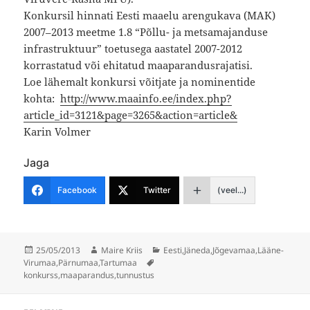
Konkursil hinnati Eesti maaelu arengukava (MAK)
2007–2013 meetme 1.8 “Põllu- ja metsamajanduse
infrastruktuur” toetusega aastatel 2007-2012
korrastatud või ehitatud maaparandusrajatisi.
Loe lähemalt konkursi võitjate ja nominentide
kohta:
http://www.maainfo.ee/index.php?
article_id=3121&page=3265&action=article&
Karin Volmer
Jaga
Facebook
Twitter
(veel...)
Postitatud
Autor
Rubriigid
25/05/2013
Maire Kriis
Eesti
,
Jäneda
,
Jõgevamaa
,
Lääne-
Sildid
Virumaa
,
Pärnumaa
,
Tartumaa
konkurss
,
maaparandus
,
tunnustus
Navigeerimine