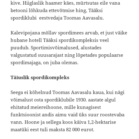
kive. Hiiglaslik haamer käes, mürtsutas eile vana
betooni lõhkuda ettevõtmise hing, Tääksi
spordiklubi eestvedaja Toomas Aavasalu.
Kalevipojana möllav spordimees arvab, et just väike
hubane hotell Tääksi spordikompleksis veel
puudub. Sportimisvõimalused, alustades
valgustatud suusarajast ning lõpetades populaarse
spordimajaga, on juba olemas.
Täiuslik spordikompleks
Seega ei kõhelnud Toomas Aavasalu kaua, kui nägi
võimalust osta spordiklubile 1930. aastate algul
ehitatud meiereihoone, mille kunagisest
funktsioonist andis aimu vaid üks suur roostevaba
vann. Hoone ja sellega koos käiva 1,2-hektarise
maatüki eest tuli maksta 82 000 eurot.