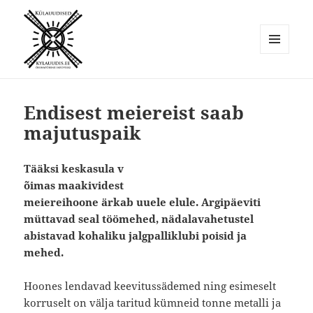
MENÜÜ
JA
Külauudised
MOODULID
Endisest meiereist saab
majutuspaik
Tääksi keskasula
v
õimas maakividest
meiereihoone
ärkab uuele elule. Argipäeviti
müttavad seal töömehed, nädalavahetustel
abistavad kohaliku jalgpalliklubi poisid ja
mehed.
Hoones lendavad keevitussädemed ning esimeselt
korruselt on välja taritud kümneid tonne metalli ja