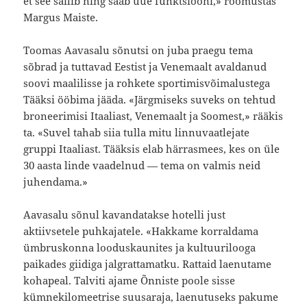
et see säilib ning saab uue funktsiooni,» rõõmustas
Margus Maiste.
Toomas Aavasalu sõnutsi on juba praegu tema
sõbrad ja tuttavad Eestist ja Venemaalt avaldanud
soovi maalilisse ja rohkete sportimisvõimalustega
Tääksi ööbima jääda. «Järgmiseks suveks on tehtud
broneerimisi Itaaliast, Venemaalt ja Soomest,» rääkis
ta. «Suvel tahab siia tulla mitu linnuvaatlejate
gruppi Itaaliast. Tääksis elab härrasmees, kes on üle
30 aasta linde vaadelnud — tema on valmis neid
juhendama.»
Aavasalu sõnul kavandatakse hotelli just
aktiivsetele puhkajatele. «Hakkame korraldama
ümbruskonna looduskaunites ja kultuurilooga
paikades giidiga jalgrattamatku. Rattaid laenutame
kohapeal. Talviti ajame Õnniste poole sisse
kümnekilomeetrise suusaraja, laenutuseks pakume