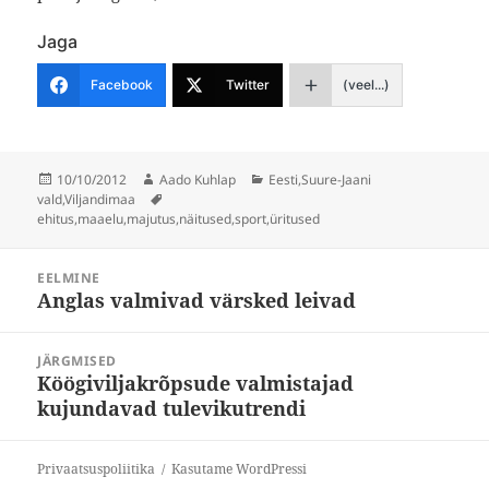
Jaga
Facebook
Twitter
(veel...)
Postitatud
Autor
Rubriigid
10/10/2012
Aado Kuhlap
Eesti
,
Suure-Jaani
Sildid
vald
,
Viljandimaa
ehitus
,
maaelu
,
majutus
,
näitused
,
sport
,
üritused
Navigeerimine
EELMINE
Anglas valmivad värsked leivad
Eelmine
postitus:
JÄRGMISED
Köögiviljakrõpsude valmistajad
Järgmine
kujundavad tulevikutrendi
postitus:
Privaatsuspoliitika
Kasutame WordPressi