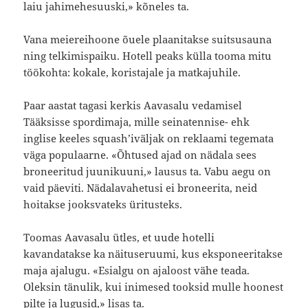
laiu jahimehesuuski,» kõneles ta.
Vana meiereihoone õuele plaanitakse suitsusauna
ning telkimispaiku. Hotell peaks külla tooma mitu
töökohta: kokale, koristajale ja matkajuhile.
Paar aastat tagasi kerkis Aavasalu vedamisel
Tääksisse spordimaja, mille seinatennise- ehk
inglise keeles squash’iväljak on reklaami tegemata
väga populaarne. «Õhtused ajad on nädala sees
broneeritud juunikuuni,» lausus ta. Vabu aegu on
vaid päeviti. Nädalavahetusi ei broneerita, neid
hoitakse jooksvateks üritusteks.
Toomas Aavasalu ütles, et uude hotelli
kavandatakse ka näituseruumi, kus eksponeeritakse
maja ajalugu. «Esialgu on ajaloost vähe teada.
Oleksin tänulik, kui inimesed tooksid mulle hoonest
pilte ja lugusid,» lisas ta.