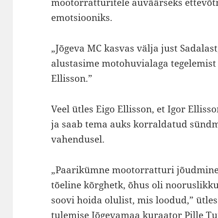
mootorratturitele auväärseks ettevõtm
emotsiooniks.
„Jõgeva MC kasvas välja just Sadalast,
alustasime motohuvialaga tegelemist
Ellisson.”
Veel ütles Eigo Ellisson, et Igor Ellis
ja saab tema auks korraldatud sündm
vahendusel.
„Paarikümne mootorratturi jõudmine 
tõeline kõrghetk, õhus oli nooruslikk
soovi hoida olulist, mis loodud,” ütles
tulemise Jõgevamaa kuraator Pille Tu