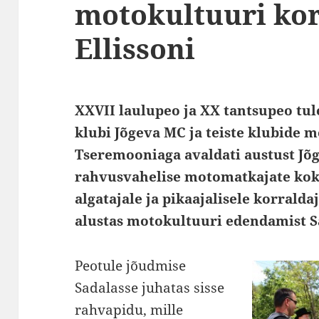
motokultuuri kor
Ellissoni
XXVII laulupeo ja XX tantsupeo tul
klubi Jõgeva MC ja teiste klubide 
Tseremooniaga avaldati austust Jõg
rahvusvahelise motomatkajate kok
algatajale ja pikaajalisele korraldaj
alustas motokultuuri edendamist S
Peotule jõudmise
Sadalasse juhatas sisse
rahvapidu, mille