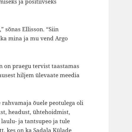
iseks ja positiivseks
” sõnas Ellisson. “Siin
 ka mina ja mu vend Argo
son on praegu tervist taastamas
usest hiljem ülevaate meedia
rahvamaja õuele peotulega oli
ust, headust, ühtehoidmist,
 laulu- ja tantsupeo ja tule
tt, kes on ka Sadala Külade