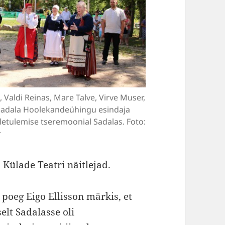
, Valdi Reinas, Mare Talve, Virve Muser,
a Sadala Hoolekandeühingu esindaja
letulemise tseremoonial Sadalas. Foto:
r
Külade Teatri näitlejad.
 poeg Eigo Ellisson märkis, et
elt Sadalasse oli