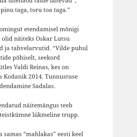
da unenäod täide lähevad”,
pinu taga, toru toa taga.”
loomingut etendamisel mõnigi
olid näiteks Oskar Lutsu
d ja tahvelarvutid. “Vilde puhul
stide põhiselt, seekord
tles Valdi Reinas, kes on
a Kodanik 2014. Tunnustuse
 edendamine Sadalas.
endatud näitemängus teeb
ateistkümne liikmeline trupp.
ja samas “mahlakas” eesti keel