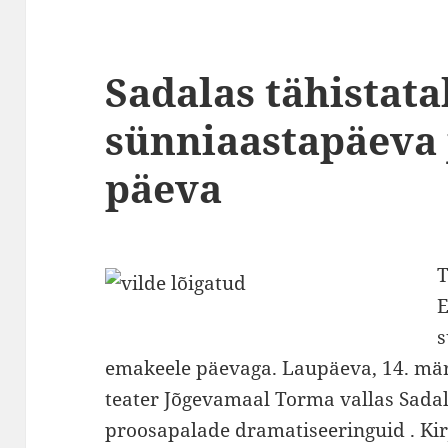
Sadalas tähistata
sünniaastapäeva 
päeva
T
E
s
emakeele päevaga. Laupäeva, 14. mär
teater Jõgevamaal Torma vallas Sada
proosapalade dramatiseeringuid . Ki