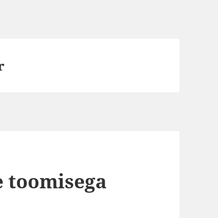
r
e toomisega