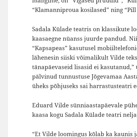
mängime, on “Vigased pruudid”, “Kui
“Klamanni­proua kosilased” ning “Pill 
Sadala Külade teatris on klassikute 
kaasaegne nüanss juurde pandud. Nii 
“Kapsapeas” kasutusel mobiiltelefoni
lähenesin siiski võimalikult Vilde tek
tänapäevaseid lisasid ei kasutanud,” ü
pälvinud tunnustuse Jõgevamaa Aast
üheks põhjuseks sai harrastusteatri
Eduard Vilde sünniaastapäevale püh
kaasa kogu Sadala Külade teatri nelj
“Et Vilde loomingus kõlab ka kaunis 