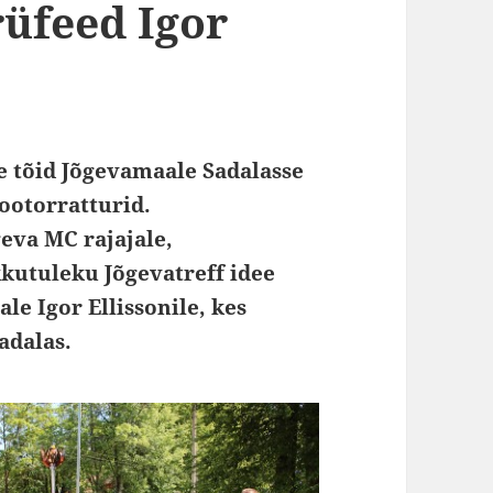
üfeed Igor
e tõid Jõgevamaale Sadalasse
mootorratturid.
eva MC rajajale,
kutuleku Jõgevatreff idee
ale Igor Ellissonile, kes
adalas.