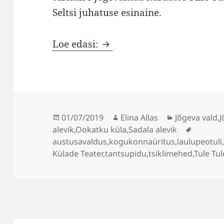
Seltsi juhatuse esinaine.
Peotule Sadalasse toomiseg
Loe edasi:
motokultuuri korüfeed Igor
Postitatud
Autor
Rubriigid
01/07/2019
Elina Allas
Jõgeva vald
,
Sildid
alevik
,
Ookatku küla
,
Sadala alevik
austusavaldus
,
kogukonnaüritus
,
laulupeotuli
Külade Teater
,
tantsupidu
,
tsiklimehed
,
Tule Tu