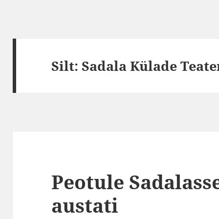
Silt:
Sadala Külade Teate
Peotule Sadalass
austati