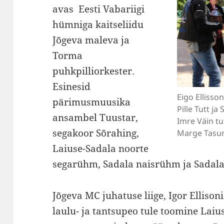
avas Eesti Vabariigi
hümniga kaitseliidu
Jõgeva maleva ja
Torma
puhkpilliorkester.
Esinesid
Eigo Ellisson
pärimusmuusika
Pille Tutt j
ansambel Tuustar,
Imre Väin tu
segakoor Sõrahing,
Marge Tasu
Laiuse-Sadala noorte
segarühm, Sadala naisrühm ja Sadala 
Jõgeva MC juhatuse liige, Igor Ellisoni
laulu- ja tantsupeo tule toomine Laius