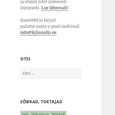
ja elulist infot inimeselt
inimesele.
Loe lähemalt!
Kaastööd ja kirjad
palume saata e-posti aadressil
info@kylauudis.ee
OTSI
Otsi:
SÕBRAD, TOETAJAD