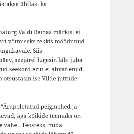
stakse ühtlasi ka
maturg Valdi Reinas märkis, et
ari võtmiseks tekkis möödunud
ängukavale. Siis
ev, seejärel lugesin läbi juba
d seekord eriti ei ahvatlenud.
otsustasin ise Vilde juttude
 “Ärapõletatud peigmehed ja
inevad, aga kõikide teemaks on
te vahel. Teosteks, mida