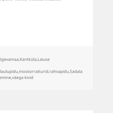
a austati
 Ellissoni
Jõgevamaa
,
Kantküla
,
Laiuse
,
laulupidu
,
mootorratturid
,
rahvapidu
,
Sadala
lemine
,
väega kivid