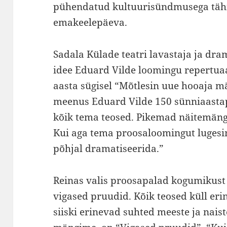
pühendatud kultuurisündmusega tähi
emakeelepäeva.
Sadala Külade teatri lavastaja ja dra
idee Eduard Vilde loomingu repertua
aasta sügisel “Mõtlesin uue hooaja m
meenus Eduard Vilde 150 sünniaastapä
kõik tema teosed. Pikemad näitemängu
Kui aga tema proosaloomingut lugesin 
põhjal dramatiseerida.”
Reinas valis proosapalad kogumikust
vigased pruudid. Kõik teosed küll er
siiski erinevad suhted meeste ja nais