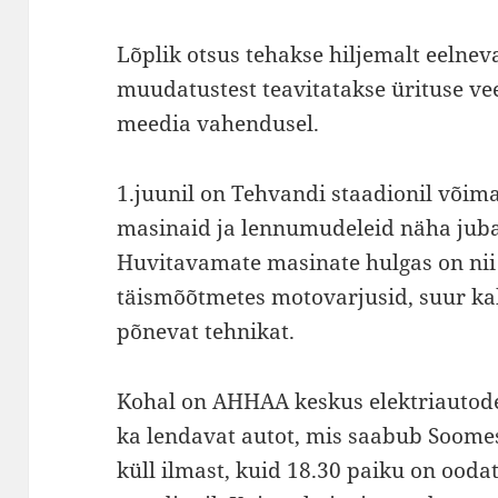
Lõplik otsus tehakse hiljemalt eelnev
muudatustest teavitatakse ürituse ve
meedia vahendusel.
1.juunil on Tehvandi staadionil võima
masinaid ja lennumudeleid näha juba 
Huvitavamate masinate hulgas on ni
täismõõtmetes motovarjusid, suur ka
põnevat tehnikat.
Kohal on AHHAA keskus elektriautod
ka lendavat autot, mis saabub Soomes
küll ilmast, kuid 18.30 paiku on ooda