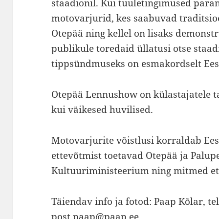
staadionil. Kui tuuletingimused para
motovarjurid, kes saabuvad traditsio
Otepää ning kellel on lisaks demonstr
publikule toredaid üllatusi otse staa
tippsündmuseks on esmakordselt Eest
Otepää Lennushow on külastajatele t
kui väikesed huvilised.
Motovarjurite võistlusi korraldab Eest
ettevõtmist toetavad Otepää ja Palupe
Kultuuriministeerium ning mitmed et
Täiendav info ja fotod: Paap Kõlar, tel
post
paap@paap.ee