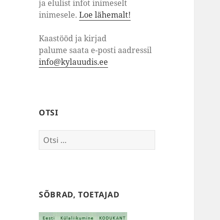
ja elulist infot inimeselt
inimesele.
Loe lähemalt!
Kaastööd ja kirjad
palume saata e-posti aadressil
info@kylauudis.ee
OTSI
Otsi:
SÕBRAD, TOETAJAD