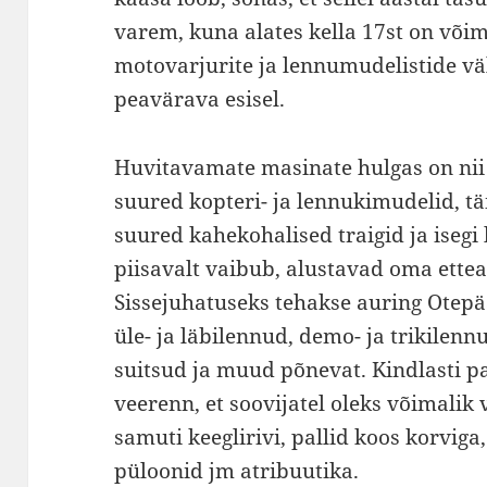
varem, kuna alates kella 17st on või
motovarjurite ja lennumudelistide v
peavärava esisel.
Huvitavamate masinate hulgas on ni
suured kopteri- ja lennukimudelid, 
suured kahekohalised traigid ja isegi 
piisavalt vaibub, alustavad oma ette
Sissejuhatuseks tehakse auring Otepä
üle- ja läbilennud, demo- ja trikilenn
suitsud ja muud põnevat. Kindlasti p
veerenn, et soovijatel oleks võimalik 
samuti keeglirivi, pallid koos korvig
püloonid jm atribuutika.