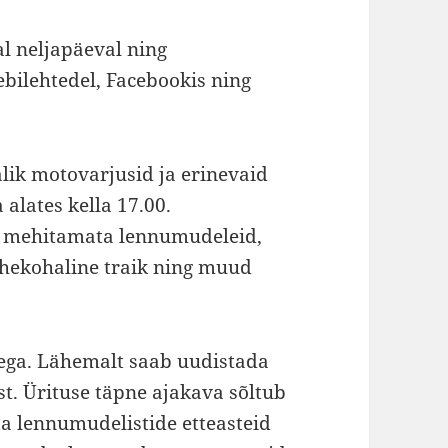
al neljapäeval ning
ebilehtedel, Facebookis ning
lik motovarjusid ja erinevaid
alates kella 17.00.
i mehitamata lennumudeleid,
hekohaline traik ning muud
ega. Lähemalt saab uudistada
t. Ürituse täpne ajakava sõltub
ta lennumudelistide etteasteid