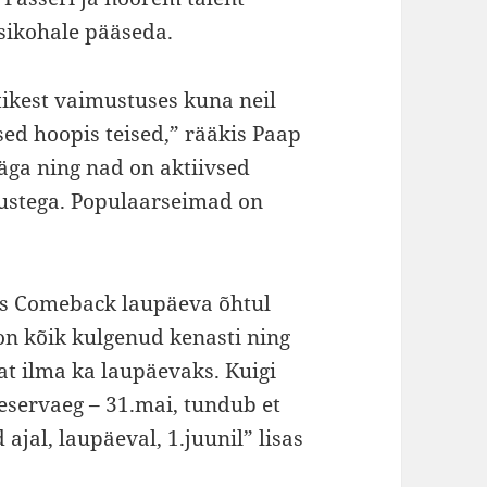
ikohale pääseda.
ikest vaimustuses kuna neil
ed hoopis teised,” rääkis Paap
äga ning nad on aktiivsed
ustega. Populaarseimad on
is Comeback laupäeva õhtul
on kõik kulgenud kenasti ning
t ilma ka laupäevaks. Kuigi
eservaeg – 31.mai, tundub et
 ajal, laupäeval, 1.juunil” lisas