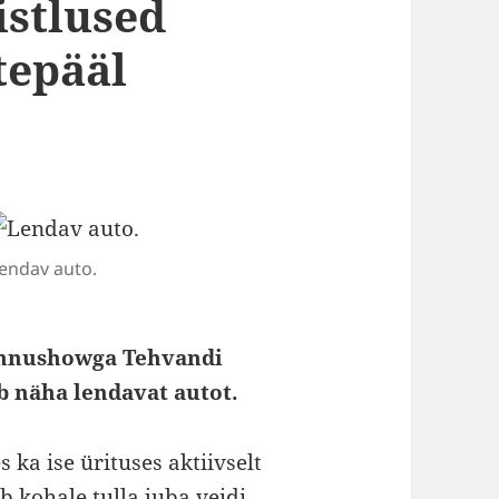
istlused
tepääl
endav auto.
lennushowga Tehvandi
ab näha lendavat autot.
ka ise ürituses aktiivselt
ub kohale tulla juba veidi