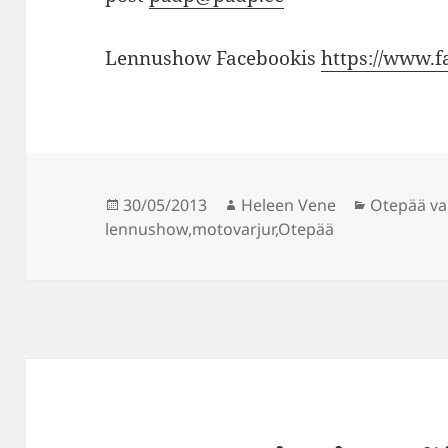
Lennushow Facebookis
https://www.
Postitatud
Autor
Rubriigid
30/05/2013
Heleen Vene
Otepää va
lennushow
,
motovarjur
,
Otepää