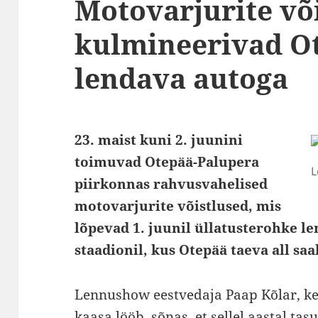
Motovarjurite võ
kulmineerivad O
lendava autoga
23. maist kuni 2. juunini
toimuvad Otepää-Palupera
L
piirkonnas rahvusvahelised
motovarjurite võistlused, mis
lõpevad 1. juunil üllatusterohke 
staadionil, kus Otepää taeva all sa
Lennushow eestvedaja Paap Kõlar, kes 
kaasa lööb, sõnas, et sellel aastal tas