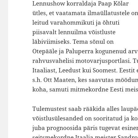
Lennushow korraldaja Paap Kõlar
ütles, et vaatamata ilmaüllatustele o
leitud varahommikuti ja õhtuti
piisavalt lennuilma võistluste
läbiviimiseks. Tema sõnul on
Otepääle ja Paluperra kogunenud arv
rahvusvahelisi motovarjusportlasi. Tul
Itaaliast, Leedust kui Soomest. Eesti
s.h. Ott Maaten, kes saavutas möödu
koha, samuti mitmekordne Eesti meis
Tulemustest saab rääkida alles laupäe
võistlusülesanded on sooritatud ja k
juba prognoosida päris tugevat esinemi
seitsmekordne Itaalia meister Sandro