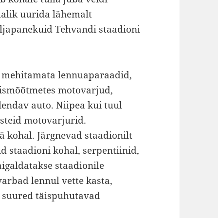
malik uurida lähemalt
äljapanekuid Tehvandi staadioni
i mehitamata lennuaparaadid,
täismõõtmetes motovarjud,
lendav auto. Niipea kui tuul
asteid motovarjurid.
ä kohal. Järgnevad staadionilt
ud staadioni kohal, serpentiinid,
aigaldatakse staadionile
varbad lennul vette kasta,
a, suured täispuhutavad