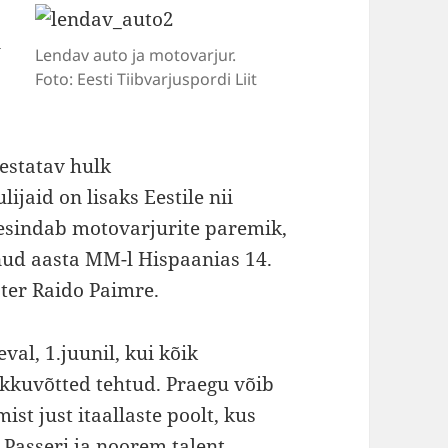
n
Lendav auto ja motovarjur.
Foto: Eesti Tiibvarjuspordi Liit
estatav hulk
ijaid on lisaks Eestile nii
t esindab motovarjurite paremik,
nud aasta MM-l Hispaanias 14.
ter Raido Paimre.
val, 1.juunil, kui kõik
okkuvõtted tehtud. Praegu võib
st just itaallaste poolt, kus
 Passeri ja noorem talent