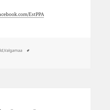
facebook.com/EstPPA
Sildid
ld
,
Valgamaa