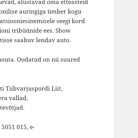
nevad, alustavad oma etteasteid
onilise auringiga ümber kogu
atsiooniesinemisele seegi kord
dioni tribüünide ees. Show
isse saabuv lendav auto.
asuta. Oodatud on nii suured
i Tiibvarjuspordi Liit,
ra vallad,
tevõtjad.
 5051 015, e-