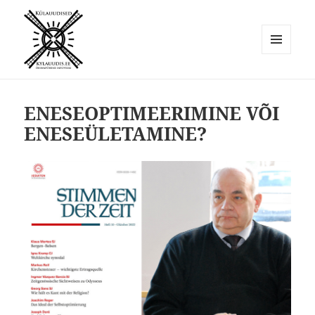
MENÜÜ
JA
Külauudised
MOODULID
ENESEOPTIMEERIMINE VÕI
ENESEÜLETAMINE?