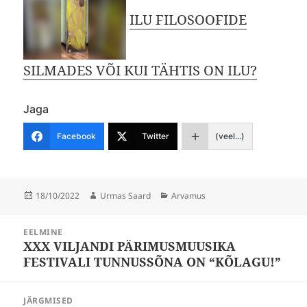
ILU FILOSOOFIDE
SILMADES VÕI KUI TÄHTIS ON ILU?
Jaga
Facebook
Twitter
(veel...)
Postitatud
Autor
Rubriigid
18/10/2022
Urmas Saard
Arvamus
Navigeerimine
EELMINE
XXX VILJANDI PÄRIMUSMUUSIKA
Eelmine
FESTIVALI TUNNUSSÕNA ON “KÕLAGU!”
postitus:
JÄRGMISED