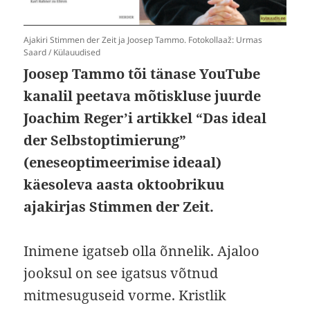
Ajakiri Stimmen der Zeit ja Joosep Tammo. Fotokollaaž: Urmas
Saard / Külauudised
Joosep Tammo
tõi tänase
YouTube
kanalil
peetava mõtiskluse juurde
Joachim Reger’i artikkel “
Das ideal
der
Selbstoptimierung”
(
e
neseoptimeerimise ideaal)
käesoleva aasta oktoobrikuu
ajakirjas Stimmen der Zeit.
Inimene igatseb olla õnnelik. Ajaloo
jooksul on see igatsus võtnud
mitmesuguseid vorme. Kristlik