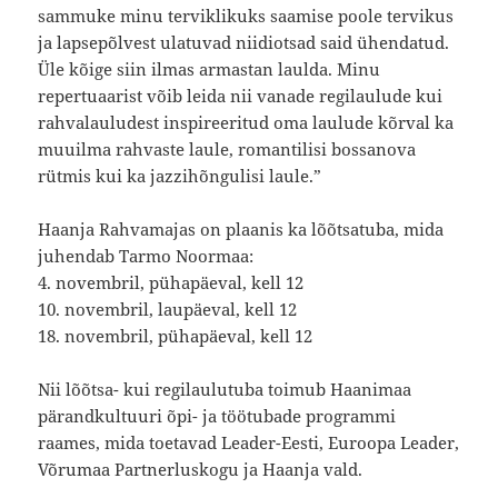
sammuke minu terviklikuks saamise poole tervikus
ja lapsepõlvest ulatuvad niidiotsad said ühendatud.
Üle kõige siin ilmas armastan laulda. Minu
repertuaarist võib leida nii vanade regilaulude kui
rahvalauludest inspireeritud oma laulude kõrval ka
muuilma rahvaste laule, romantilisi bossanova
rütmis kui ka jazzihõngulisi laule.”
Haanja Rahvamajas on plaanis ka lõõtsatuba, mida
juhendab Tarmo Noormaa:
4. novembril, pühapäeval, kell 12
10. novembril, laupäeval, kell 12
18. novembril, pühapäeval, kell 12
Nii lõõtsa- kui regilaulutuba toimub Haanimaa
pärandkultuuri õpi- ja töötubade programmi
raames, mida toetavad Leader-Eesti, Euroopa Leader,
Võrumaa Partnerluskogu ja Haanja vald.