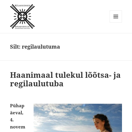
MENÜÜ
JA
Külauudised
MOODULID
Silt:
regilaulutuma
Haanimaal tulekul lõõtsa- ja
regilaulutuba
Pühap
äeval,
4.
novem