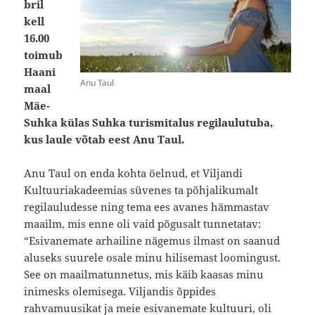
bril
kell
16.00
toimub
Haani
Anu Taul
maal
Mäe-
Suhka külas Suhka turismitalus regilaulutuba,
kus laule võtab eest Anu Taul.
Anu Taul on enda kohta öelnud, et Viljandi
Kultuuriakadeemias süvenes ta põhjalikumalt
regilauludesse ning tema ees avanes hämmastav
maailm, mis enne oli vaid põgusalt tunnetatav:
“Esivanemate arhailine nägemus ilmast on saanud
aluseks suurele osale minu hilisemast loomingust.
See on maailmatunnetus, mis käib kaasas minu
inimesks olemisega. Viljandis õppides
rahvamuusikat ja meie esivanemate kultuuri, oli