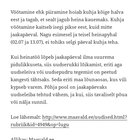
Vöötamine ehk piiramine hoiab kuhja kõige halva
eest ja tagab, et sealt jagub heina kauemaks. Kuhja
vöötamine kaitseb isegi pikse eest, kuid mitte
jaakapäeval. Nagu esimesel ja teisel heinapyhal
(02.07 ja 13.07), ei tohiks selgi päeval kuhja teha.
Kui heinatöö lõpeb jaakapäeval ilma suurema
pidulikkuseta, siis uudserukki lõikamist, eriti aga
uudseleiva või uudsepudru tegemist on peetud
kangesti tähtsaks. Seda eriti maa lõunaosas, kus vili
kypseb varem. Põhja pool on jaakapäevaks
uudseleiba tehtud vähem, ja kui, siis tavaliselt põua
või nälja sunnil.
Loe lähemalt:
http://www.maavald.ee/uudised.html?
rubriik&id=4949&op=lugu
Allikas: Maavald.ee