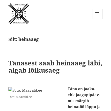
MENÜÜ
JA
Külauudised
MOODULID
Silt:
heinaaeg
Tänasest saab heinaaeg läbi,
algab lõikusaeg
Täna on jaaka-
ehk jaagupipäev,
Foto: Maavald.ee
mis märgib
heinatöö lõppu ja