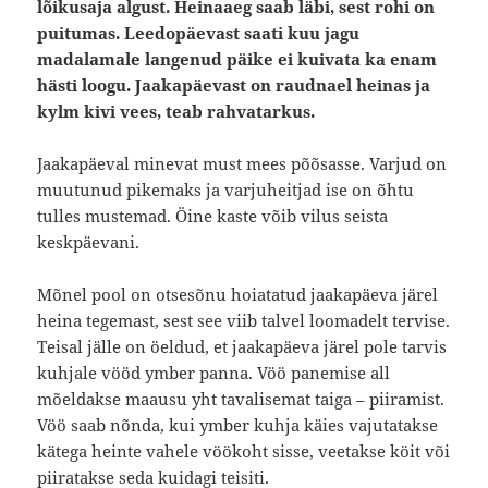
lõikusaja algust. Heinaaeg saab läbi, sest rohi on
puitumas. Leedopäevast saati kuu jagu
madalamale langenud päike ei kuivata ka enam
hästi loogu. Jaakapäevast on raudnael heinas ja
kylm kivi vees, teab rahvatarkus.
Jaakapäeval minevat must mees põõsasse. Varjud on
muutunud pikemaks ja varjuheitjad ise on õhtu
tulles mustemad. Öine kaste võib vilus seista
keskpäevani.
Mõnel pool on otsesõnu hoiatatud jaakapäeva järel
heina tegemast, sest see viib talvel loomadelt tervise.
Teisal jälle on öeldud, et jaakapäeva järel pole tarvis
kuhjale vööd ymber panna. Vöö panemise all
mõeldakse maausu yht tavalisemat taiga – piiramist.
Vöö saab nõnda, kui ymber kuhja käies vajutatakse
kätega heinte vahele vöökoht sisse, veetakse köit või
piiratakse seda kuidagi teisiti.