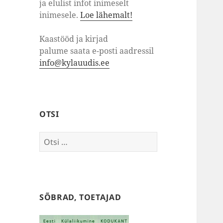
ja elulist infot inimeselt
inimesele.
Loe lähemalt!
Kaastööd ja kirjad
palume saata e-posti aadressil
info@kylauudis.ee
OTSI
Otsi:
SÕBRAD, TOETAJAD