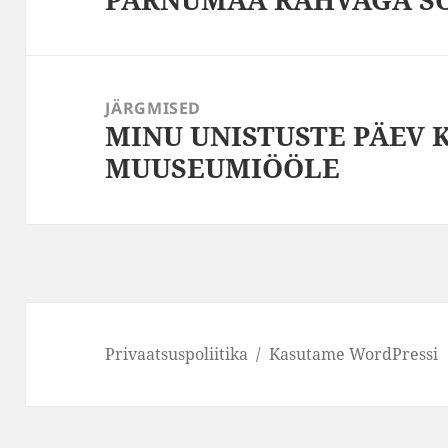
postitus:
JÄRGMISED
MINU UNISTUSTE PÄEV 
Järgmine
MUUSEUMIÖÖLE
postitus:
Privaatsuspoliitika
Kasutame WordPressi