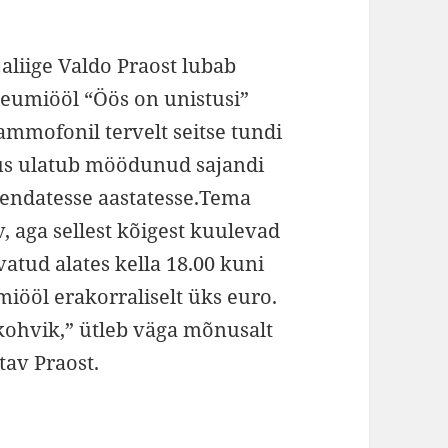
aliige
Valdo
Praost lubab
seumiööl “Öös on unistusi”
mmofonil tervelt seitse tundi
anus ulatub möödunud sajandi
ndatesse aastatesse.Tema
 aga sellest kõigest kuulevad
atud alates kella 18.00 kuni
miööl erakorraliselt üks euro.
hvik,” ütleb väga mõnusalt
tav Praost.