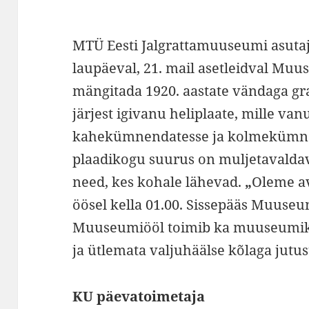
MTÜ Eesti Jalgrattamuuseumi
asutaj
laupäeval, 21. mail asetleidval Muu
mängitada 1920. aastate vändaga gra
järjest igivanu heliplaate, mille v
kahekümnendatesse ja kolmekümne
plaadikogu suurus on muljetavaldav,
need, kes kohale lähevad.
„
Oleme av
öösel kella 01.00. Sissepääs Muuseu
Muuseumiööl toimib ka muuseumiko
ja ütlemata valjuhäälse kõlaga jutus
KU päevatoimetaja