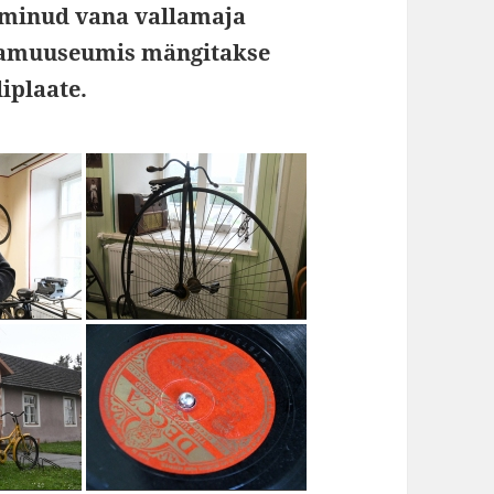
alminud vana vallamaja
ttamuuseumis mängitakse
iplaate.