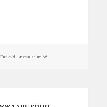
Sildid
Türi vald
muuseumiöö
OOSAARE SOHU