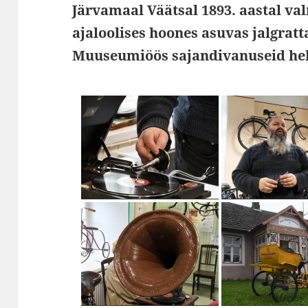
Järvamaal Väätsal 1893. aastal v
ajaloolises hoones asuvas jalgra
Muuseumiöös sajandivanuseid hel