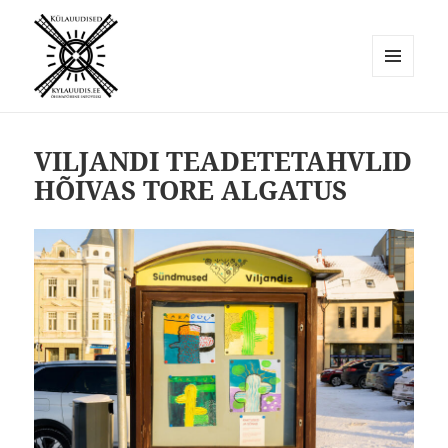
MENÜÜ
JA
Külauudised
MOODULID
VILJANDI TEADETETAHVLID
HÕIVAS TORE ALGATUS