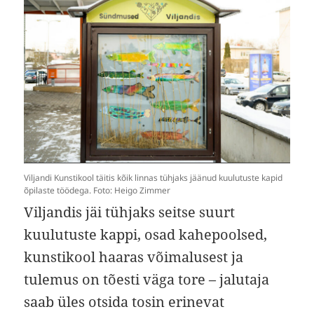
Viljandi Kunstikool täitis kõik linnas tühjaks jäänud kuulutuste kapid
õpilaste töödega. Foto: Heigo Zimmer
Viljandis jäi tühjaks seitse suurt
kuulutuste kappi, osad kahepoolsed,
kunstikool haaras võimalusest ja
tulemus on tõesti väga tore – jalutaja
saab üles otsida tosin erinevat