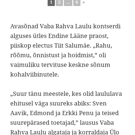
1
2
...
6
►
Avasõnad Vaba Rahva Laulu kontserdi
alguses ütles Endine Lääne praost,
piiskop electus Tiit Salumäe. „Rahu,
rõõmu, õnnistust ja hoidmist,” oli
vaimuliku tervituse keskne sõnum
kohalviibinutele.
„Suur tänu meestele, kes olid laululava
ehitusel väga suureks abiks: Sven
Aavik, Edmond ja Erkki Penu ja teised
suurepärased toetajad,” lausus Vaba
Rahva Laulu algataja ja korraldaja Ülo