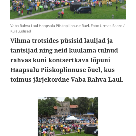
Vaba Rahva Laul Haapsalu Piiskopilinnuse õuel. Foto: Urmas Saard /
Külauudised
Vihma trotsides püsisid lauljad ja
tantsijad ning neid kuulama tulnud
rahvas kuni kontsertkava lõpuni
Haapsalu Piiskoplinnuse õuel, kus
toimus järjekordne Vaba Rahva Laul.