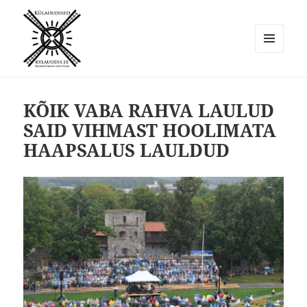
MENÜÜ
JA
Külauudised
MOODULID
KÕIK VABA RAHVA LAULUD
SAID VIHMAST HOOLIMATA
HAAPSALUS LAULDUD