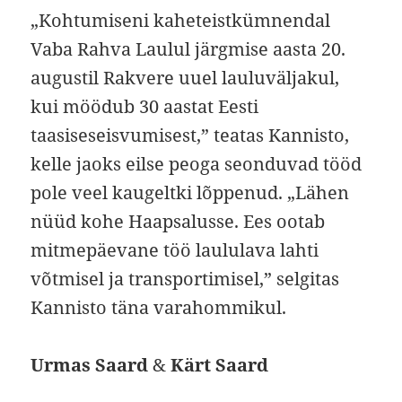
„Kohtumiseni kaheteistkümnendal
Vaba Rahva Laulul järgmise aasta 20.
augustil Rakvere uuel lauluväljakul,
kui möödub 30 aastat Eesti
taasiseseisvumisest,” teatas Kannisto,
kelle jaoks eilse peoga seonduvad tööd
pole veel kaugeltki lõppenud. „Lähen
nüüd kohe Haapsalusse. Ees ootab
mitmepäevane töö laululava lahti
võtmisel ja transportimisel,” selgitas
Kannisto täna varahommikul.
Urmas Saard
&
Kärt Saard