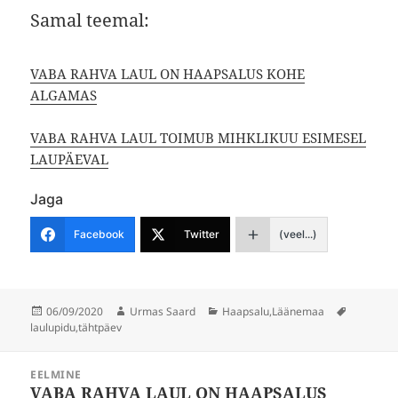
Samal teemal:
VABA RAHVA LAUL ON HAAPSALUS KOHE
ALGAMAS
VABA RAHVA LAUL TOIMUB MIHKLIKUU ESIMESEL
LAUPÄEVAL
Jaga
Facebook
Twitter
(veel...)
Postitatud
Autor
Rubriigid
Sildid
06/09/2020
Urmas Saard
Haapsalu
,
Läänemaa
laulupidu
,
tähtpäev
Navigeerimine
EELMINE
VABA RAHVA LAUL ON HAAPSALUS
Eelmine