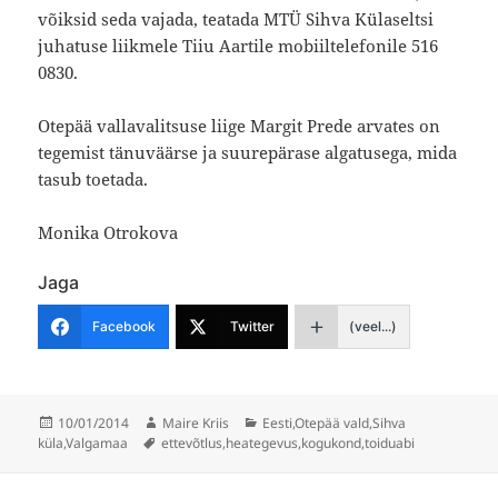
võiksid seda vajada, teatada MTÜ Sihva Külaseltsi
juhatuse liikmele Tiiu Aartile mobiiltelefonile 516
0830.
Otepää vallavalitsuse liige Margit Prede arvates on
tegemist tänuväärse ja suurepärase algatusega, mida
tasub toetada.
Monika Otrokova
Jaga
Facebook
Twitter
(veel...)
Postitatud
Autor
Rubriigid
10/01/2014
Maire Kriis
Eesti
,
Otepää vald
,
Sihva
Sildid
küla
,
Valgamaa
ettevõtlus
,
heategevus
,
kogukond
,
toiduabi
Navigeerimine