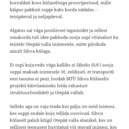
korraldati koos külaseltsiga prooviperiood, mille
käigus pakkuti suppi kaks korda nädalas –
teisipäeval ja neljapäeval.
Algatus sai väga positiivset tagasisidet ja sellest
omakorda tuli idee pakkuda sooja supi võimalust ka
teistele Otepää valla inimestele, mitte piirduda
ainult Sihva külaga.
Et supi kojuvedu väga kalliks ei läheks (0,8 l sooja
suppi maksab inimesele 1€, eeldusel, et transpordi
eest tasuma ei pea), loodab MTÜ Sihva Külaselts
projekti käivitamiseks leida rahastust
struktuurfondidelt ja Otepää vallalt.
Selleks aga on vaja teada kui palju on neid inimesi,
kes suppi endale koju tellida soovivad. Sihva
külaselt palub kõigil Otepää valla elanikel, kes on
sellisest teenusest huvitatud või teavad inimesi, kes