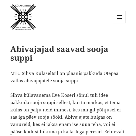
MENÜÜ
JA
Külauudised
MOODULID
Abivajajad saavad sooja
suppi
MTÜ Sihva Külaseltsil on plaanis pakkuda Otepää
vallas abivajajatele sooja suppi
Sihva külavanema Eve Koseri sõnul tuli idee
pakkuda sooja suppi sellest, kui ta märkas, et tema
külas on palju neid inimesi, kes mingil põhjusel ei
saa iga päev sooja sööki. Abivajajate hulgas on
vanureid, kes ei jaksa enam ise süüa teha, või ei
pääse kodust liikuma ja ka lastega peresid. Eelnevalt