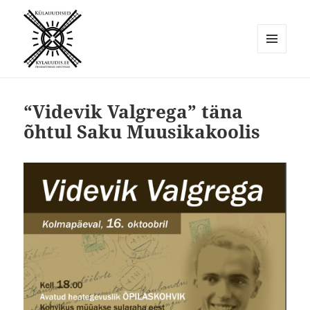
MENÜÜ
JA
Külauudised
MOODULID
“Videvik Valgrega” täna
õhtul Saku Muusikakoolis