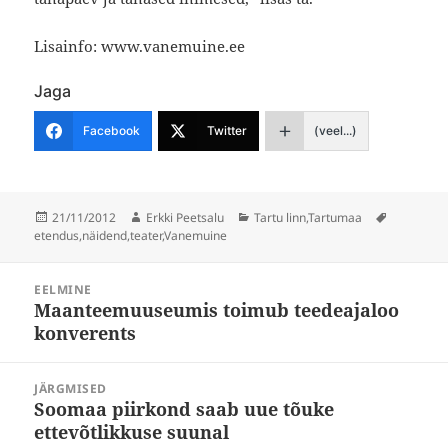
Lisainfo: www.vanemuine.ee
Jaga
Facebook
Twitter
(veel...)
Postitatud
Autor
Rubriigid
Sildid
21/11/2012
Erkki Peetsalu
Tartu linn
,
Tartumaa
etendus
,
näidend
,
teater
,
Vanemuine
Navigeerimine
EELMINE
Maanteemuuseumis toimub teedeajaloo
Eelmine
konverents
postitus:
JÄRGMISED
Soomaa piirkond saab uue tõuke
Järgmine
ettevõtlikkuse suunal
postitus: