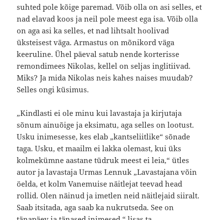
suhted pole kõige paremad. Võib olla on asi selles, et
nad elavad koos ja neil pole meest ega isa. Võib olla
on aga asi ka selles, et nad lihtsalt hoolivad
üksteisest väga. Armastus on mõnikord väga
keeruline. Ühel päeval satub nende korterisse
remondimees Nikolas, kellel on seljas inglitiivad.
Miks? Ja mida Nikolas neis kahes naises muudab?
Selles ongi küsimus.
„Kindlasti ei ole minu kui lavastaja ja kirjutaja
sõnum ainuõige ja eksimatu, aga selles on lootust.
Usku inimesesse, kes elab „kantseliitlike“ sõnade
taga. Usku, et maailm ei lakka olemast, kui üks
kolmekümne aastane tüdruk meest ei leia,“ ütles
autor ja lavastaja Urmas Lennuk „Lavastajana võin
öelda, et kolm Vanemuise näitlejat teevad head
rollid. Olen näinud ja imetlen neid näitlejaid siiralt.
Saab itsitada, aga saab ka nukrutseda. See on
tänapäev ja tänased inimesed,“ lisas ta.