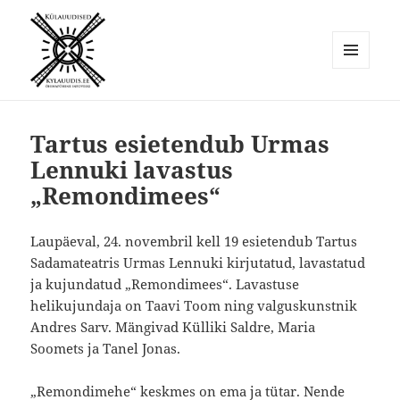
MENÜÜ
JA
Külauudised
MOODULID
Tartus esietendub Urmas
Lennuki lavastus
„Remondimees“
Laupäeval, 24. novembril kell 19 esietendub Tartus
Sadamateatris Urmas Lennuki kirjutatud, lavastatud
ja kujundatud „Remondimees“. Lavastuse
helikujundaja on Taavi Toom ning valguskunstnik
Andres Sarv. Mängivad Külliki Saldre, Maria
Soomets ja Tanel Jonas.
„Remondimehe“ keskmes on ema ja tütar. Nende