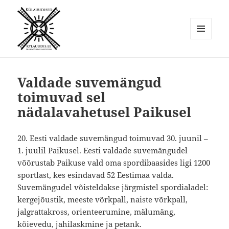
MENÜÜ
JA
Külauudised
MOODULID
Valdade suvemängud
toimuvad sel
nädalavahetusel Paikusel
20. Eesti valdade suvemängud toimuvad 30. juunil –
1. juulil Paikusel. Eesti valdade suvemängudel
võõrustab Paikuse vald oma spordibaasides ligi 1200
sportlast, kes esindavad 52 Eestimaa valda.
Suvemängudel võisteldakse järgmistel spordialadel:
kergejõustik, meeste võrkpall, naiste võrkpall,
jalgrattakross, orienteerumine, mälumäng,
köievedu, jahilaskmine ja petank.