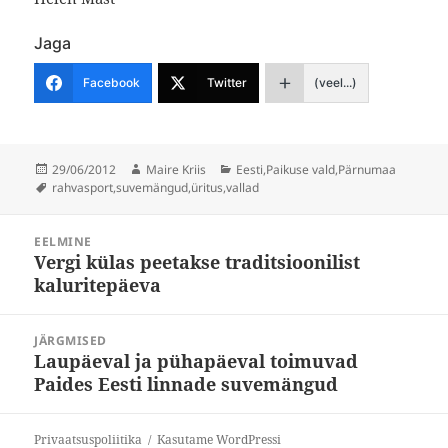
Jaga
Facebook
Twitter
(veel...)
Postitatud
Autor
Rubriigid
29/06/2012
Maire Kriis
Eesti
,
Paikuse vald
,
Pärnumaa
Sildid
rahvasport
,
suvemängud
,
üritus
,
vallad
Navigeerimine
EELMINE
Vergi külas peetakse traditsioonilist
Eelmine
kaluritepäeva
postitus:
JÄRGMISED
Laupäeval ja pühapäeval toimuvad
Järgmine
Paides Eesti linnade suvemängud
postitus:
Privaatsuspoliitika
Kasutame WordPressi