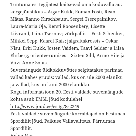
Tuntumatest tegijatest kaitsevad oma koduvalla au:
kergejõustikus – Aigar Kukk, Roman Fosti, Risto
Mätas, Ranno Kirschbaum, Sergei Tserepalnikov,
Laura-Maria Oja, Kersti Roosenberg, Lisette
Liivrand, Liina Tsernov; võrkpallis – Eesti Schenker,
Mihkel Sepp, Kaarel Kais; jalgrattakrossis – Oskar
Nisu, Erki Kukk, Josten Vaidem, Taavi Selder ja Liisa
Ehrberg; orienteerumises – Sixten Sild, Armo Hiie ja
Viivi-Anne Soots.
Suvemängude üldkokkuvõttes selgitatakse parimad
vallad kahes grupis: vallad, kus on üle 2000 elaniku
ja vallad, kus on kuni 2000 elanikku.
Kogu informatsioon 20. Eesti valdade suvemängude
kohta asub EMSL Jõud kodulehel
http://www.joud.ee/est/g78s2249
Eesti valdade suvemängude korraldajad on Eestimaa
Spordiliit Jõud, Paikuse Vallavalitsus, Pärnumaa
Spordiliit.
Helen Mast