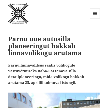
MENÜÜ
JA
Külauudised
MOODULID
Pärnu uue autosilla
planeeringut hakkab
linnavolikogu arutama
Pärnu linnavalitsus saatis volikogule
vastuvõtmiseks Raba-Lai tänava silla
detailplaneeringu, mida volikogu hakkab
arutama 25. aprillil toimuval istungil.