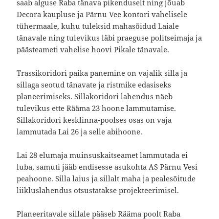
saab alguse Raba tänava pikenduselt ning jõuab
Decora kaupluse ja Pärnu Vee kontori vahelisele
tühermaale, kuhu tuleksid mahasõidud Laiale
tänavale ning tulevikus läbi praeguse politseimaja ja
päästeameti vahelise hoovi Pikale tänavale.
Trassikoridori paika panemine on vajalik silla ja
sillaga seotud tänavate ja ristmike edasiseks
planeerimiseks. Sillakoridori lahendus näeb
tulevikus ette Rääma 23 hoone lammutamise.
Sillakoridori kesklinna-poolses osas on vaja
lammutada Lai 26 ja selle abihoone.
Lai 28 elumaja muinsuskaitseamet lammutada ei
luba, samuti jääb endisesse asukohta AS Pärnu Vesi
peahoone. Silla laius ja sillalt maha ja pealesõitude
liikluslahendus otsustatakse projekteerimisel.
Planeeritavale sillale pääseb Rääma poolt Raba