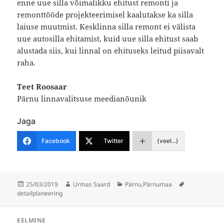
enne uue silla võimalikku ehitust remonti ja
remonttööde projekteerimisel kaalutakse ka silla
laiuse muutmist. Kesklinna silla remont ei välista
uue autosilla ehitamist, kuid uue silla ehitust saab
alustada siis, kui linnal on ehituseks leitud piisavalt
raha.
Teet Roosaar
Pärnu linnavalitsuse meedianõunik
Jaga
Facebook
Twitter
(veel...)
Postitatud
Autor
Rubriigid
Sildid
25/03/2019
Urmas Saard
Pärnu
,
Pärnumaa
detailplaneering
Navigeerimine
EELMINE