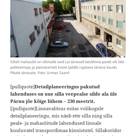
Sillalt mahasõit on võimalik vaid Lai tänavalt kesklinna poole või läbi
politseimaja ja päästeameti hoovi (pildil) rajatava tänava kaudu
Pikale tänavale. Foto: Urmas Saard
[pullquote]
Detailplaneeringus pakutud
lahenduses on uue silla veepealse silde ala üle
Pärnu jõe kõige lühem – 230 meetrit.
[/pullquote]Linnavalitsus esitas volikogule
detailplaneeringu, mis näeb ette silla ning silla
peale- ja mahasõitude lahendused linnale
kuuluvatel transpordimaa kinnistutel. Sillakoridor