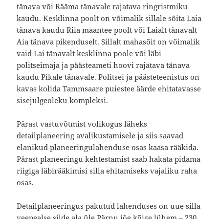
tänava või Rääma tänavale rajatava ringristmiku
kaudu. Kesklinna poolt on võimalik sillale sõita Laia
tänava kaudu Riia maantee poolt või Laialt tänavalt
Aia tänava pikenduselt. Sillalt mahasõit on võimalik
vaid Lai tänavalt kesklinna poole või läbi
politseimaja ja päästeameti hoovi rajatava tänava
kaudu Pikale tänavale. Politsei ja päästeteenistus on
kavas kolida Tammsaare puiestee äärde ehitatavasse
sisejulgeoleku kompleksi.
Pärast vastuvõtmist volikogus läheks
detailplaneering avalikustamisele ja siis saavad
elanikud planeeringulahenduse osas kaasa rääkida.
Pärast planeeringu kehtestamist saab hakata pidama
riigiga läbirääkimisi silla ehitamiseks vajaliku raha
osas.
Detailplaneeringus pakutud lahenduses on uue silla
veepealse silde ala üle Pärnu jõe kõige lühem – 230