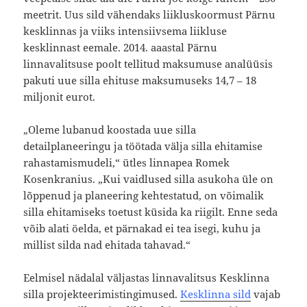
meetrit. Uus sild vähendaks liikluskoormust Pärnu
kesklinnas ja viiks intensiivsema liikluse
kesklinnast eemale. 2014. aaastal Pärnu
linnavalitsuse poolt tellitud maksumuse analüüsis
pakuti uue silla ehituse maksumuseks 14,7 – 18
miljonit eurot.
„Oleme lubanud koostada uue silla
detailplaneeringu ja töötada välja silla ehitamise
rahastamismudeli,“ ütles linnapea Romek
Kosenkranius. „Kui vaidlused silla asukoha üle on
lõppenud ja planeering kehtestatud, on võimalik
silla ehitamiseks toetust küsida ka riigilt. Enne seda
võib alati öelda, et pärnakad ei tea isegi, kuhu ja
millist silda nad ehitada tahavad.“
Eelmisel nädalal väljastas linnavalitsus Kesklinna
silla projekteerimistingimused.
Kesklinna sild
vajab