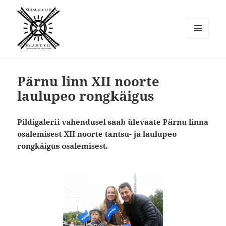
MENÜÜ
JA
Külauudised
MOODULID
Pärnu linn XII noorte
laulupeo rongkäigus
Pildigalerii vahendusel saab ülevaate Pärnu linna
osalemisest XII noorte tantsu- ja laulupeo
rongkäigus osalemisest.