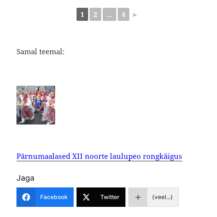
1
2
...
4
►
Samal teemal:
Pärnumaalased XII noorte laulupeo rongkäigus
Jaga
Facebook
Twitter
(veel...)