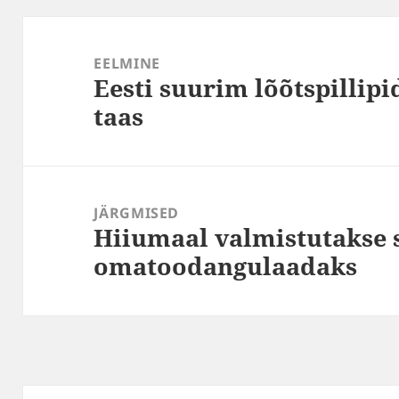
Navigeerimine
EELMINE
Eesti suurim lõõtspilli
Eelmine
taas
postitus:
JÄRGMISED
Hiiumaal valmistutakse s
Järgmine
omatoodangulaadaks
postitus: