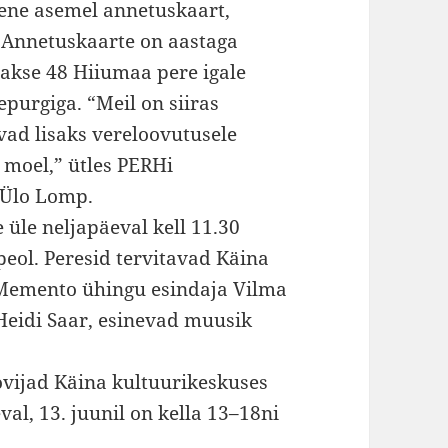
ene asemel annetuskaart,
 Annetuskaarte on aastaga
akse 48 Hiiumaa pere igale
epurgiga. “Meil on siiras
vad lisaks vereloovutusele
 moel,” ütles PERHi
 Ülo Lomp.
üle neljapäeval kell 11.30
peol. Peresid tervitavad Käina
Memento ühingu esindaja Vilma
Heidi Saar, esinevad muusik
.
ovijad Käina kultuurikeskuses
al, 13. juunil on kella 13–18ni
.