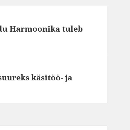
pidu Harmoonika tuleb
uureks käsitöö- ja