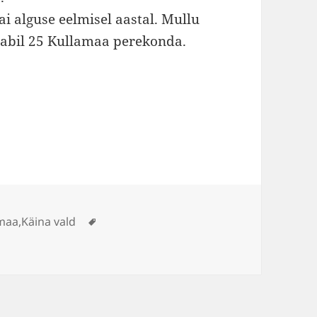
i alguse eelmisel aastal. Mullu
 abil 25 Kullamaa perekonda.
Sildid
maa
,
Käina vald