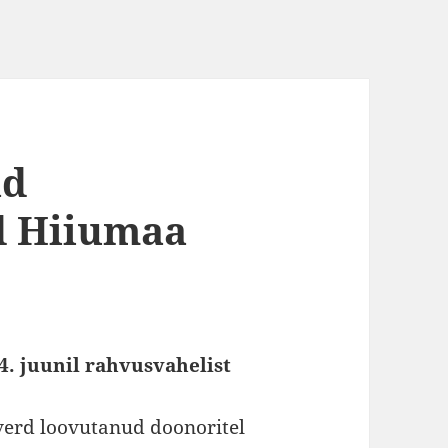
ad
d Hiiumaa
4. juunil rahvusvahelist
verd loovutanud doonoritel