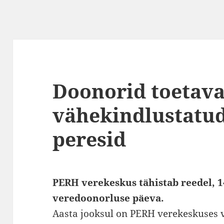
Doonorid toetav
vähekindlustatu
peresid
PERH verekeskus tähistab reedel, 1
veredoonorluse päeva.
Aasta jooksul on PERH verekeskuses 