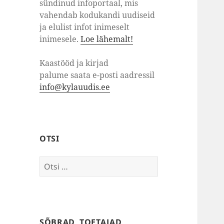
sündinud infoportaal, mis
vahendab kodukandi uudiseid
ja elulist infot inimeselt
inimesele.
Loe lähemalt!
Kaastööd ja kirjad
palume saata e-posti aadressil
info@kylauudis.ee
OTSI
Otsi:
SÕBRAD, TOETAJAD