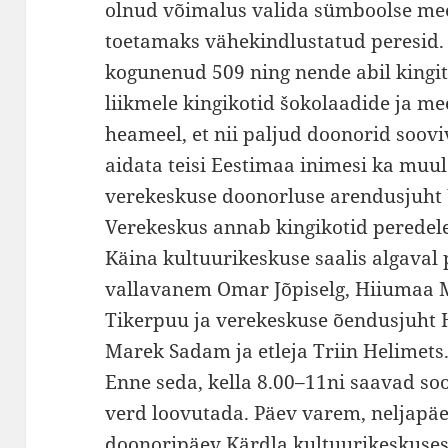
olnud võimalus valida sümboolse me
toetamaks vähekindlustatud peresid.
kogunenud 509 ning nende abil kingit
liikmele kingikotid šokolaadide ja me
heameel, et nii paljud doonorid soovi
aidata teisi Eestimaa inimesi ka muul
verekeskuse doonorluse arendusjuht
Verekeskus annab kingikotid peredele 
Käina kultuurikeskuse saalis algaval 
vallavanem Omar Jõpiselg, Hiiumaa 
Tikerpuu ja verekeskuse õendusjuht 
Marek Sadam ja etleja Triin Helimets
Enne seda, kella 8.00–11ni saavad so
verd loovutada. Päev varem, neljapäev
doonoripäev Kärdla kultuurikeskuses