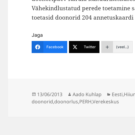
Vähekindlustatud perede toetamine sa
toetasid doonorid 204 annetuskaardi
Jaga
Facebook
Twitter
(veel...)
Postitatud
Autor
Rubriigid
13/06/2013
Aado Kuhlap
Eesti
,
Hiiu
doonorid
,
doonorlus
,
PERH
,
Verekeskus