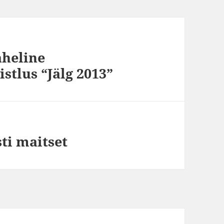
aheline
stlus “Jälg 2013”
sti maitset