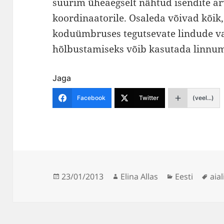
suurim üheaegselt nähtud isendite a
koordinaatorile. Osaleda võivad kõik
koduümbruses tegutsevate lindude v
hõlbustamiseks võib kasutada linnumä
Jaga
Facebook
Twitter
(veel...)
Postitatud
Autor
Rubriigid
Sild
23/01/2013
Elina Allas
Eesti
aia