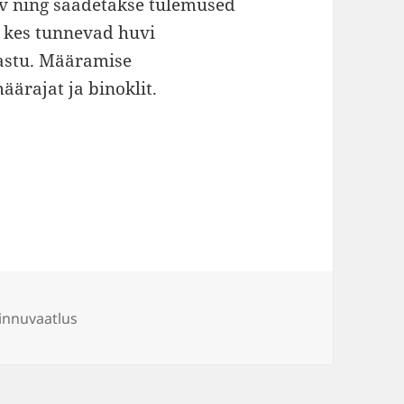
rv ning saadetakse tulemused
, kes tunnevad huvi
astu. Määramise
ärajat ja binoklit.
id
linnuvaatlus