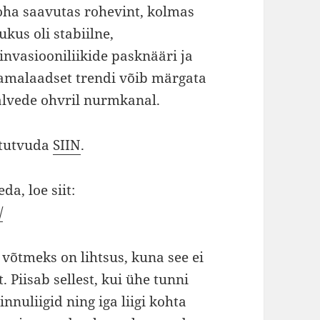
oha saavutas rohevint, kolmas
kus oli stabiilne,
nvasiooniliikide pasknääri ja
samalaadset trendi võib märgata
alvede ohvril nurmkanal.
 tutvuda
SIIN
.
da, loe siit:
/
võtmeks on lihtsus, kuna see ei
 Piisab sellest, kui ühe tunni
nnuliigid ning iga liigi kohta