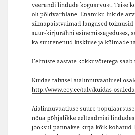
veerandi lindude koguarvust. Teise k
oli põldvarblane. Enamiku liikide arvu
silmapaistvaimad langused toimusid i
suur-kirjurähni esinemissageduses, 
ka suurenenud kiskluse ja külmade t
Eelmiste aastate kokkuvõtetega saab
Kuidas talvisel aialinnuvaatlusel osale
http://www.eoy.ee/talv/kuidas-osaleda
Aialinnuvaatluse suure populaarsuse 
nõua põhjalikke eelteadmisi lindudest.
jooksul pannakse kirja kõik kohatud li