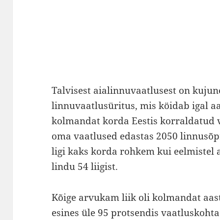
Talvisest aialinnuvaatlusest on kuju
linnuvaatlusüritus, mis köidab igal a
kolmandat korda Eestis korraldatud v
oma vaatlused edastas 2050 linnusõpr
ligi kaks korda rohkem kui eelmistel 
lindu 54 liigist.
Kõige arvukam liik oli kolmandat aast
esines üle 95 protsendis vaatluskoh