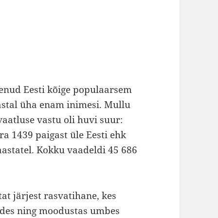
nenud Eesti kõige populaarsem
astal üha enam inimesi. Mullu
aatluse vastu oli huvi suur:
a 1439 paigast üle Eesti ehk
aastatel. Kokku vaadeldi 45 686
at järjest rasvatihane, kes
tades ning moodustas umbes