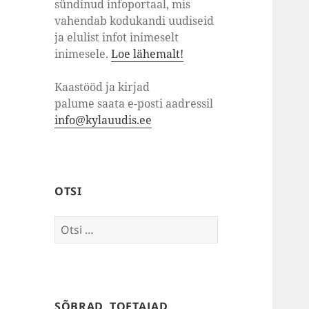
sündinud infoportaal, mis
vahendab kodukandi uudiseid
ja elulist infot inimeselt
inimesele.
Loe lähemalt!
Kaastööd ja kirjad
palume saata e-posti aadressil
info@kylauudis.ee
OTSI
Otsi:
SÕBRAD, TOETAJAD