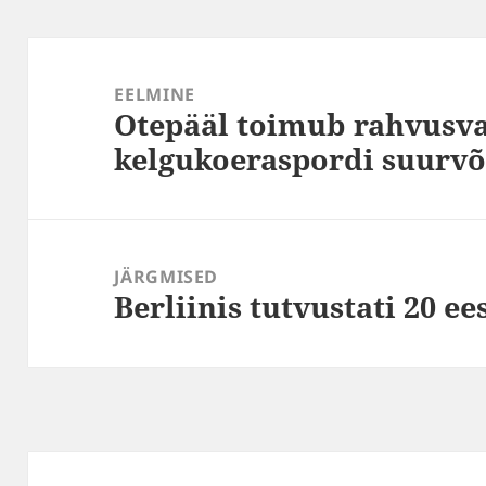
Navigeerimine
EELMINE
Otepääl toimub rahvusv
Eelmine
kelgukoeraspordi suurvõi
postitus:
JÄRGMISED
Berliinis tutvustati 20 ee
Järgmine
postitus: