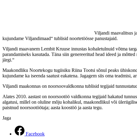
Viljandi maavalitsus 
kujundame Viljandimaad“ tublisid noortetöösse panustajaid.
Viljandi maavanem Lembit Kruuse innustas kohaletulnuid võtma targalt 
parandamiseks kasutada. Täna siin genereeritud head ideed ja mõtted m
järgi.“
Maakondliku Noortekogu tugiisiku Riina Tootsi sõnul peaks ühiskond
kujundame ka iseenda saatust eakatena. Jagagem siis oma teadmisi, 
Viljandi maakonnas on noorsoovaldkonna tublisid tegijaid tunnustatud 
Alates 2010. aastast on noorsootöö valdkonna tegijaid hakatud tunnust
algatusi, millel on oluline mõju kohalikul, maakondlikul või üleriigil
paistnud noorsootöötaja; aasta koostöö ja aasta tegu.
Jaga
Facebook