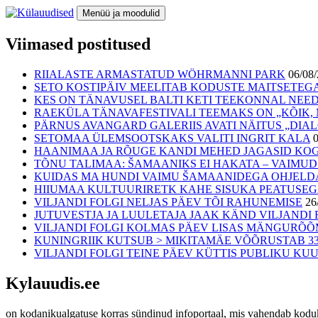
Liigu
Menüü ja moodulid
sisu
juurde
Külauudised
Viimased postitused
RIIALASTE ARMASTATUD WÖHRMANNI PARK
06/08
SETO KOSTIPÄIV MEELITAB KODUSTE MAITSETEG
KES ON TÄNAVUSEL BALTI KETI TEEKONNAL NEED
RAEKÜLA TÄNAVAFESTIVALI TEEMAKS ON „KÕIK, M
PÄRNUS AVANGARD GALERIIS AVATI NÄITUS „DI
SETOMAA ÜLEMSOOTSKAKS VALITI INGRIT KALA
HAANIMAA JA RÕUGE KANDI MEHED JAGASID KO
TÕNU TALIMAA: ŠAMAANIKS EI HAKATA – VAIMUD
KUIDAS MA HUNDI VAIMU ŠAMAANIDEGA OHJELD
HIIUMAA KULTUURIRETK KAHE SISUKA PEATUSE
VILJANDI FOLGI NELJAS PÄEV TÕI RAHUNEMISE
26
JUTUVESTJA JA LUULETAJA JAAK KÄND VILJANDI F
VILJANDI FOLGI KOLMAS PÄEV LISAS MÄNGURÕ
KUNINGRIIK KUTSUB > MIKITAMÄE VÕÕRUSTAB 33.
VILJANDI FOLGI TEINE PÄEV KÜTTIS PUBLIKU K
Kylauudis.ee
on kodanikualgatuse korras sündinud infoportaal, mis vahendab kodukan