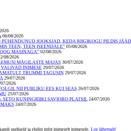
/2026
A
06/08/2026
 PÜHENDUNUD JOOKSJAD, KEDA RIIGIKOGU PILDIS JÄÄ
IS TEEN, TEEN ISEENDALE”
05/08/2026
ALOOG MASINAGA”
02/08/2026
02/08/2026
GEMUSI MÄGILASTE MAJAS
30/07/2026
 VALIVAD INIMESE
29/07/2026
AMATULT TRUMMI TAGUSIN
29/07/2026
GA
29/07/2026
/07/2026
OLGIL NII PUBLIKU EES KUI SEAS
26/07/2026
ÕMU
25/07/2026
 SETO KUNINGRIIKI SAVIORO PLATSIL
24/07/2026
UUMAKS
24/07/2026
di uudiseid ja elulist infot inimeselt inimesele.
Loe lähemalt!