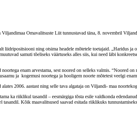
ja Viljandimaa Omavalitsuste Liit tunnustavad täna, 8. novembril Vilja
liidripositsiooni ning otsima headele mõtetele toetajaid. „Haridus ja o
uutuvad samuti tõeliseks väärtuseks alles siis, kui need läbi konkreets
 noortega enam arvestama, sest noored on selleks valmis. “Noored on 
arusaamu ja kogemusi noortega ja hooligem noorte mõtetest veelgi enam
alates 2006. aastast ning selle tava algataja on Viljandi- maa noorteko
ama ka riiklikul tasandil – eesmärgiga tõsta esile valdkonda edendanud
isel tasandil. Kõik maavalitsused saavad esitada riiklikuks tunnustamis