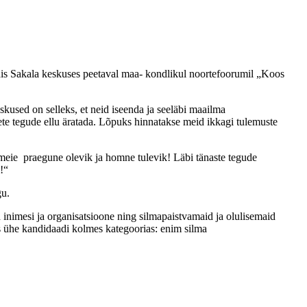
ndis Sakala keskuses peetaval maa- kondlikul noortefoorumil „Koos
skused on selleks, et neid iseenda ja seeläbi maailma
ete tegude ellu äratada. Lõpuks hinnatakse meid ikkagi tulemuste
meie praegune olevik ja homne tulevik! Läbi tänaste tegude
!“
gu.
 inimesi ja organisatsioone ning silmapaistvamaid ja olulisemaid
eks ühe kandidaadi kolmes kategoorias: enim silma