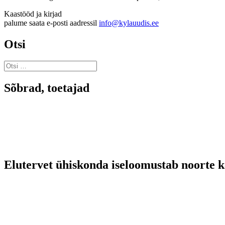
Kaastööd ja kirjad
palume saata e-posti aadressil
info@kylauudis.ee
Otsi
Otsi:
Sõbrad, toetajad
Elutervet ühiskonda iseloomustab noorte 