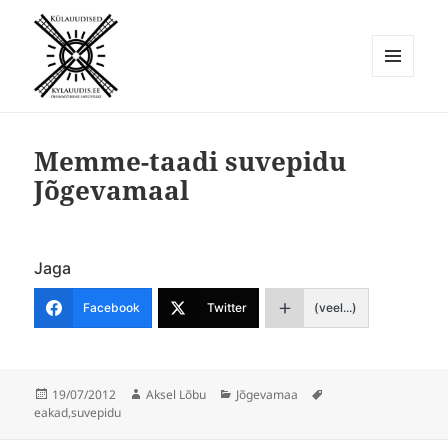
MENÜÜ
JA
Külauudised
MOODULID
Memme-taadi suvepidu
Jõgevamaal
Jaga
Facebook
Twitter
(veel...)
Postitatud
Autor
Rubriigid
Sildid
19/07/2012
Aksel Lõbu
Jõgevamaa
eakad
,
suvepidu