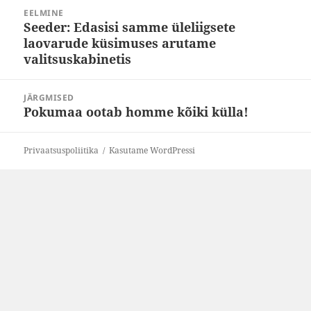
Navigeerimine
EELMINE
Seeder: Edasisi samme üleliigsete
Eelmine
laovarude küsimuses arutame
postitus:
valitsuskabinetis
JÄRGMISED
Pokumaa ootab homme kõiki külla!
Järgmine
postitus:
Privaatsuspoliitika
Kasutame WordPressi