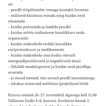
on:
– pendli tööpõhimõte; temaga kontakti loomine
– milliseid küsimusi esitada ning kuidas neid
sõnastada
– kuidas puhastada ja laadida pendlit
– kuidas mõõta toiduainete kasulikkust enda
organismile
– kuidas määratleda endale kasulikke
raviprotseduure ja medikamente
– kuidas määratleda oma kodus olevaid
energiaid(positiivseid ja negatiivseid alasi)
– lühidalt maakiirgustest ja kuidas neid pendliga
avastada
– ja muud teemad, mis seotud pendli kasutamisega.
– tehakse erinevaid mõõtmisi (praktilised tööd)
Kursus toimub 26.-27. novembril algusega kell 11.00
Tallinnas Endla 4 (4. korrus). Koolituse kestab 2