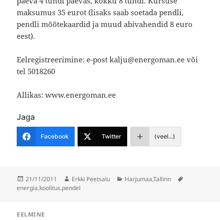
päeva 4 tundi päevas, kokku 8 tundi. Kursuse
maksumus 35 eurot (lisaks saab soetada pendli,
pendli mõõtekaardid ja muud abivahendid 8 euro
eest).
Eelregistreerimine: e-post kalju@energoman.ee või
tel 5018260
Allikas: www.energoman.ee
Jaga
Facebook
Twitter
(veel...)
Postitatud
Autor
Rubriigid
Sildid
21/11/2011
Erkki Peetsalu
Harjumaa
,
Tallinn
energia
,
koolitus
,
pendel
Navigeerimine
EELMINE