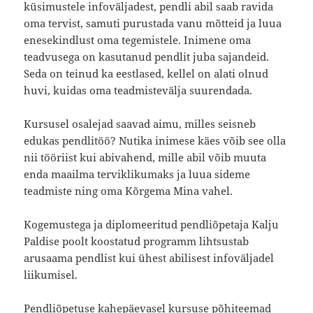
küsimustele infoväljadest, pendli abil saab ravida
oma tervist, samuti purustada vanu mõtteid ja luua
enesekindlust oma tegemistele. Inimene oma
teadvusega on kasutanud pendlit juba sajandeid.
Seda on teinud ka eestlased, kellel on alati olnud
huvi, kuidas oma teadmistevälja suurendada.
Kursusel osalejad saavad aimu, milles seisneb
edukas pendlitöö? Nutika inimese käes võib see olla
nii tööriist kui abivahend, mille abil võib muuta
enda maailma terviklikumaks ja luua sideme
teadmiste ning oma Kõrgema Mina vahel.
Kogemustega ja diplomeeritud pendliõpetaja Kalju
Paldise poolt koostatud programm lihtsustab
arusaama pendlist kui ühest abilisest infoväljadel
liikumisel.
Pendliõpetuse kahepäevasel kursuse põhiteemad