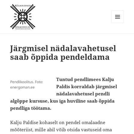
MENÜÜ
JA
Külauudised
MOODULID
Järgmisel nädalavahetusel
saab õppida pendeldama
Tuntud pendlimees Kalju
Pendlikoolitus. Foto:
Paldis korraldab järgmisel
energoman.ee
nädalavahetusel pendli
algõppe kursuse, kus iga huviline saab õppida
pendliga töötama.
Kalju Paldise kohaselt on pendel omalaadne
mõõteriist, mille abil võib otsida vastuseid oma