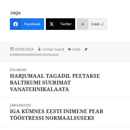
Jaga
Facebook
Twitter
(veel...)
Postitatud
Autor
Rubriigid
Sildid
03/05/2024
Urmas Saard
Eesti
Justiitsministeerium
,
tunnustus
Navigeerimine
EELMINE
HARJUMAAL TAGADIL PEETAKSE
Eelmine
BALTIKUMI SUURIMAT
postitus:
VANATEHNIKALAATA
JÄRGMISED
IGA KÜMNES EESTI INIMENE PEAB
Järgmine
TÖÖSTRESSI NORMAALSUSEKS
postitus: