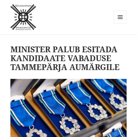
MENÜÜ
JA
Külauudised
MOODULID
MINISTER PALUB ESITADA
KANDIDAATE VABADUSE
TAMMEPÄRJA AUMÄRGILE