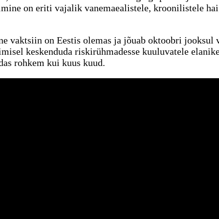
imine on eriti vajalik vanemaealistele, kroonilistele hai
 vaktsiin on Eestis olemas ja jõuab oktoobri jooksul
rimisel keskenduda riskirühmadesse kuuluvatele elanik
das rohkem kui kuus kuud.
st oma perearstiga, kes määrab ravi ja suunab vajadusel testima.
a.
te eest. Väldi näopiirkonna puudutamist saastunud kätega.
e, väldi stressi, joo piisavalt vett ja söö täisväärtuslikku toitu.