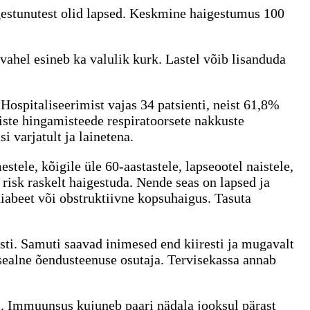
igestunutest olid lapsed. Keskmine haigestumus 100
vahel esineb ka valulik kurk. Lastel võib lisanduda
spitaliseerimist vajas 34 patsienti, neist 61,8%
ste hingamisteede respiratoorsete nakkuste
 varjatult ja lainetena.
stele, kõigile üle 60-aastastele, lapseootel naistele,
m risk raskelt haigestuda. Nende seas on lapsed ja
abeet või obstruktiivne kopsuhaigus. Tasuta
esti. Samuti saavad inimesed end kiiresti ja mugavalt
 sealne õendusteenuse osutaja. Tervisekassa annab
el. Immuunsus kujuneb paari nädala jooksul pärast