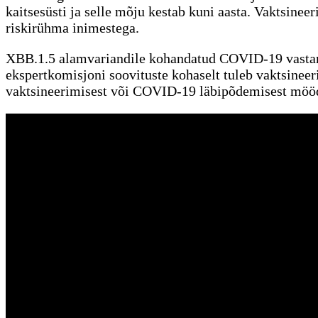
kaitsesüsti ja selle mõju kestab kuni aasta. Vaktsineer
riskirühma inimestega.
XBB.1.5 alamvariandile kohandatud COVID-19 vastane
ekspertkomisjoni soovituste kohaselt tuleb vaktsinee
vaktsineerimisest või COVID-19 läbipõdemisest möö
Viirushooajal meelespea:
Mistahes haigussümptomite esinemisel jää koju ja võta ühendu
Aevastades või köhides kata oma suu ja nina pabertaskurätig
Pese käsi! Sage kätepesu kaitseb sind ja sinu lähedasi viirus
Järgi tervislikku eluviisi: maga piisavalt, ole füüsiliselt aktiivn