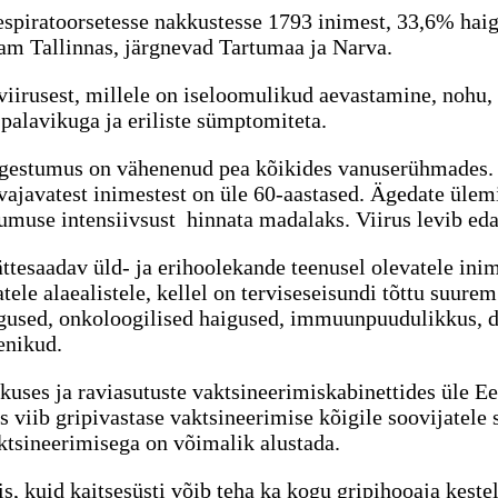
 respiratoorsetesse nakkustesse 1793 inimest, 33,6% ha
am Tallinnas, järgnevad Tartumaa ja Narva.
iirusest, millele on iseloomulikud aevastamine, nohu, 
 palavikuga ja eriliste sümptomiteta.
gestumus on vähenenud pea kõikides vanuserühmades. Ho
javatest inimestest on üle 60-aastased. Ägedate ülemi
use intensiivsust hinnata madalaks. Viirus levib edasi
ttesaadav üld- ja erihoolekande teenusel olevatele inime
tele alaealistele, kellel on terviseseisundi tõttu suure
gused, onkoloogilised haigused, immuunpuudulikkus, di
enikud.
skuses ja raviasutuste vaktsineerimiskabinettides üle E
 viib gripivastase vaktsineerimise kõigile soovijatele
aktsineerimisega on võimalik alustada.
s, kuid kaitsesüsti võib teha ka kogu gripihooaja kest