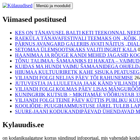
Liigu
Menüü ja moodulid
sisu
juurde
Külauudised
Viimased postitused
KES ON TÄNAVUSEL BALTI KETI TEEKONNAL NEED
RAEKÜLA TÄNAVAFESTIVALI TEEMAKS ON „KÕIK, M
PÄRNUS AVANGARD GALERIIS AVATI NÄITUS „DI
SETOMAA ÜLEMSOOTSKAKS VALITI INGRIT KALA
HAANIMAA JA RÕUGE KANDI MEHED JAGASID KO
TÕNU TALIMAA: ŠAMAANIKS EI HAKATA – VAIMUD
KUIDAS MA HUNDI VAIMU ŠAMAANIDEGA OHJELD
HIIUMAA KULTUURIRETK KAHE SISUKA PEATUSE
VILJANDI FOLGI NELJAS PÄEV TÕI RAHUNEMISE
26
JUTUVESTJA JA LUULETAJA JAAK KÄND VILJANDI F
VILJANDI FOLGI KOLMAS PÄEV LISAS MÄNGURÕ
KUNINGRIIK KUTSUB > MIKITAMÄE VÕÕRUSTAB 33.
VILJANDI FOLGI TEINE PÄEV KÜTTIS PUBLIKU K
KOOLIÕDE: PUUGIHAMMUSTUSE JÄREL TULEB LAPS
SUURE-JAANI KODUKANDIPÄEVAD ÜHENDAVAD MU
Kylauudis.ee
on kodanikualgatuse korras sündinud infoportaal, mis vahendab kodukan