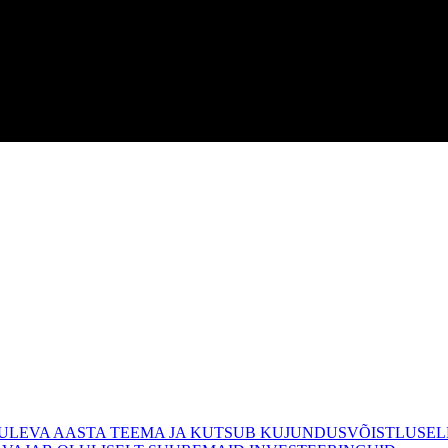
.
TULEVA AASTA TEEMA JA KUTSUB KUJUNDUSVÕISTLUSEL