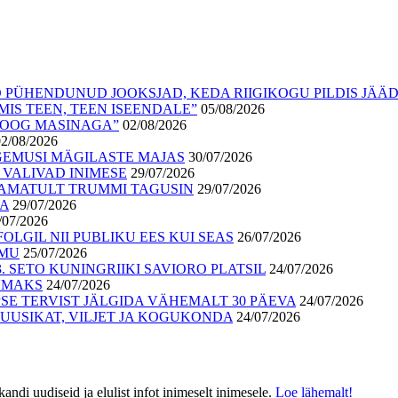
 PÜHENDUNUD JOOKSJAD, KEDA RIIGIKOGU PILDIS JÄÄ
IS TEEN, TEEN ISEENDALE”
05/08/2026
ALOOG MASINAGA”
02/08/2026
02/08/2026
GEMUSI MÄGILASTE MAJAS
30/07/2026
 VALIVAD INIMESE
29/07/2026
AMATULT TRUMMI TAGUSIN
29/07/2026
GA
29/07/2026
/07/2026
OLGIL NII PUBLIKU EES KUI SEAS
26/07/2026
ÕMU
25/07/2026
 SETO KUNINGRIIKI SAVIORO PLATSIL
24/07/2026
UUMAKS
24/07/2026
E TERVIST JÄLGIDA VÄHEMALT 30 PÄEVA
24/07/2026
USIKAT, VILJET JA KOGUKONDA
24/07/2026
di uudiseid ja elulist infot inimeselt inimesele.
Loe lähemalt!