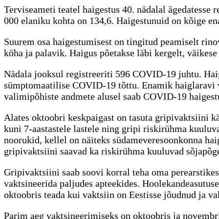
Terviseameti teatel haigestus 40. nädalal ägedatesse
000 elaniku kohta on 134,6. Haigestunuid on kõige en
Suurem osa haigestumisest on tingitud peamiselt rinov
köha ja palavik. Haigus põetakse läbi kergelt, väikese
Nädala jooksul registreeriti 596 COVID-19 juhtu. Hai
sümptomaatilise COVID-19 tõttu. Enamik haiglaravi va
valimipõhiste andmete alusel saab COVID-19 haigestum
Alates oktoobri keskpaigast on tasuta gripivaktsiini kä
kuni 7-aastastele lastele ning gripi riskirühma kuuluva
noorukid, kellel on näiteks südameveresoonkonna hai
gripivaktsiini saavad ka riskirühma kuuluvad sõjapõg
Gripivaktsiini saab soovi korral teha oma perearstike
vaktsineerida paljudes apteekides. Hoolekandeasutuses
oktoobris teada kui vaktsiin on Eestisse jõudnud ja v
Parim aeg vaktsineerimiseks on oktoobris ja novembri