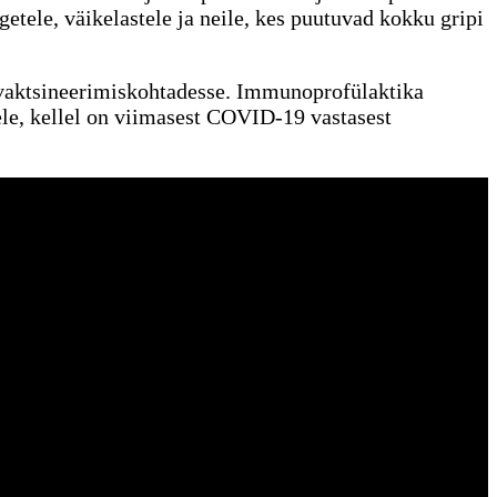
getele, väikelastele ja neile, kes puutuvad kokku gripi
 vaktsineerimiskohtadesse. Immunoprofülaktika
ele, kellel on viimasest COVID-19 vastasest