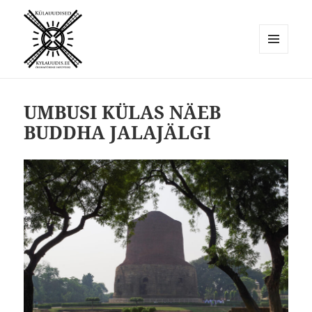
MENÜÜ
JA
Külauudised
MOODULID
UMBUSI KÜLAS NÄEB
BUDDHA JALAJÄLGI