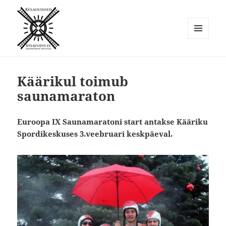
MENÜÜ
JA
Külauudised
MOODULID
Käärikul toimub
saunamaraton
Euroopa IX Saunamaratoni start antakse Kääriku
Spordikeskuses 3.veebruari keskpäeval.