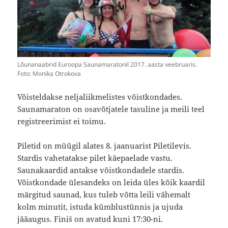
Lõunanaabrid Euroopa Saunamaratonil 2017. aasta veebruaris.
Foto: Monika Otrokova
Võisteldakse neljaliikmelistes võistkondades.
Saunamaraton on osavõtjatele tasuline ja meili teel
registreerimist ei toimu.
Piletid on müügil alates 8. jaanuarist Piletilevis.
Stardis vahetatakse pilet käepaelade vastu.
Saunakaardid antakse võistkondadele stardis.
Võistkondade ülesandeks on leida üles kõik kaardil
märgitud saunad, kus tuleb võtta leili vähemalt
kolm minutit, istuda kümblustünnis ja ujuda
jääaugus. Finiš on avatud kuni 17:30-ni.