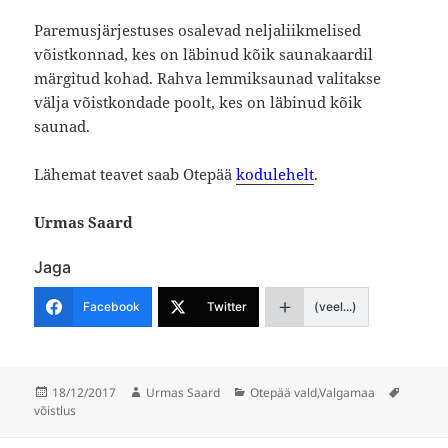
Paremusjärjestuses osalevad neljaliikmelised
võistkonnad, kes on läbinud kõik saunakaardil
märgitud kohad. Rahva lemmiksaunad valitakse
välja võistkondade poolt, kes on läbinud kõik
saunad.
Lähemat teavet saab Otepää
kodulehelt
.
Urmas Saard
Jaga
Facebook
Twitter
(veel...)
Postitatud
Autor
Rubriigid
Sildid
18/12/2017
Urmas Saard
Otepää vald
,
Valgamaa
võistlus