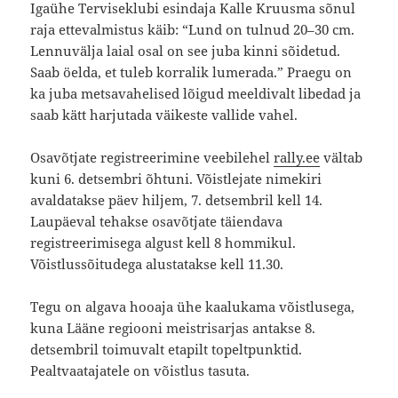
Igaühe Terviseklubi esindaja Kalle Kruusma sõnul
raja ettevalmistus käib: “Lund on tulnud 20–30 cm.
Lennuvälja laial osal on see juba kinni sõidetud.
Saab öelda, et tuleb korralik lumerada.” Praegu on
ka juba metsavahelised lõigud meeldivalt libedad ja
saab kätt harjutada väikeste vallide vahel.
Osavõtjate registreerimine veebilehel
rally.ee
vältab
kuni 6. detsembri õhtuni. Võistlejate nimekiri
avaldatakse päev hiljem, 7. detsembril kell 14.
Laupäeval tehakse osavõtjate täiendava
registreerimisega algust kell 8 hommikul.
Võistlussõitudega alustatakse kell 11.30.
Tegu on algava hooaja ühe kaalukama võistlusega,
kuna Lääne regiooni meistrisarjas antakse 8.
detsembril toimuvalt etapilt topeltpunktid.
Pealtvaatajatele on võistlus tasuta.