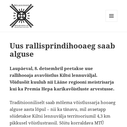
MENÜÜ
JA
Külauudised
MOODULID
Uus rallisprindihooaeg saab
alguse
Laupäeval, 8. detsembril peetakse uue
rallihooaja avavõistlus Kiltsi lennuväljal.
Võidusõit kuulub nii Lääne regiooni meistrisarja
kui ka Premia Hepa karikavõistluste arvestusse.
Traditsiooniliselt saab mõlema võistlussarja hooaeg
alguse aasta lõpul – nii ka tänavu, mil avaetapp
sõidetakse Kiltsi lennuvälja territooriumil 4,3 km
pikkusel võistlustrassil. Sõitu korraldava MTÜ