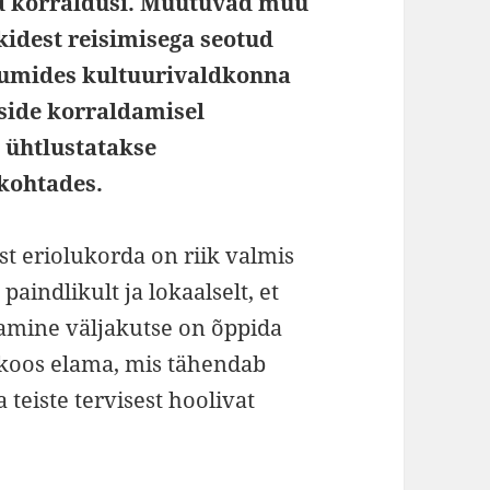
ud korraldusi. Muutuvad muu
kidest reisimisega seotud
uumides kultuurivaldkonna
tside korraldamisel
 ühtlustatakse
 kohtades.
ast eriolukorda on riik valmis
aindlikult ja lokaalselt, et
eamine väljakutse on õppida
 koos elama, mis tähendab
 teiste tervisest hoolivat