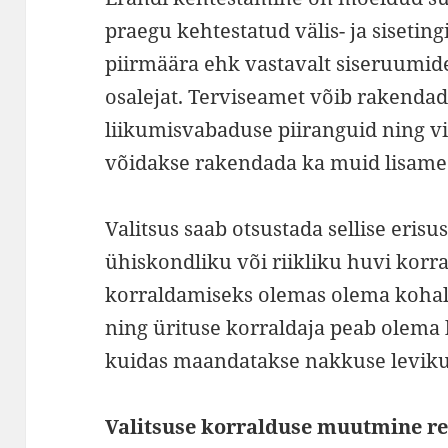
praegu kehtestatud välis- ja sisetin
piirmäära ehk vastavalt siseruumide
osalejat. Terviseamet võib rakendada 
liikumisvabaduse piiranguid ning v
võidakse rakendada ka muid lisame
Valitsus saab otsustada sellise eris
ühiskondliku või riikliku huvi korra
korraldamiseks olemas olema kohal
ning ürituse korraldaja peab olema 
kuidas maandatakse nakkuse leviku 
Valitsuse korralduse muutmine re