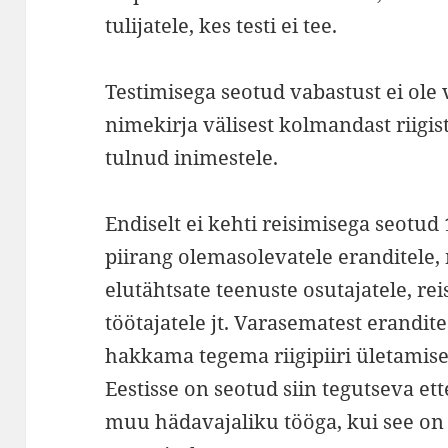
tulijatele, kes testi ei tee.
Testimisega seotud vabastust ei ole 
nimekirja välisest kolmandast riigi
tulnud inimestele.
Endiselt ei kehti reisimisega seotu
piirang olemasolevatele eranditele, 
elutähtsate teenuste osutajatele, re
töötajatele jt. Varasematest erandit
hakkama tegema riigipiiri ületamisel
Eestisse on seotud siin tegutseva e
muu hädavajaliku tööga, kui see on 