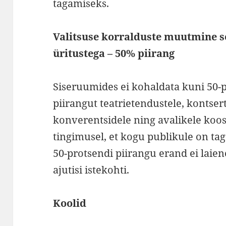
tagamiseks.
Valitsuse korralduste muutmine se
üritustega – 50% piirang
Siseruumides ei kohaldata kuni 50-p
piirangut teatrietendustele, kontsert
konverentsidele ning avalikele kooso
tingimusel, et kogu publikule on ta
50-protsendi piirangu erand ei laien
ajutisi istekohti.
Koolid