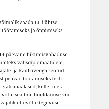
võimalik saada EL-i ühtse
st töötamiseks ja õppimiseks
d 14-päevane liikumisvabaduse
näiteks välisdiplomaatidele,
isijate- ja kaubaveoga seotud
est peavad töötamiseks testi
 välismaalased, kelle tulek
ttevõtte seadme hooldamise või
vajalik ettevõtte tegevuse