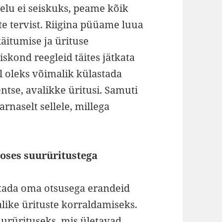
 elu ei seiskuks, peame kõik
 tervist. Riigina püüame luua
äitumise ja ürituse
iskond reegleid täites jätkata
l oleks võimalik külastada
entse, avalikke üritusi. Samuti
rnaselt sellele, millega
oses suurüritustega
stada oma otsusega erandeid
alike ürituste korraldamiseks.
urürituseks, mis ületavad