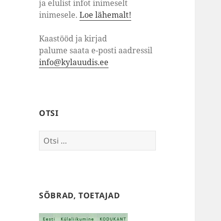
ja elulist infot inimeselt
inimesele.
Loe lähemalt!
Kaastööd ja kirjad
palume saata e-posti aadressil
info@kylauudis.ee
OTSI
Otsi:
SÕBRAD, TOETAJAD