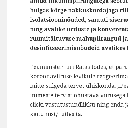
antud liikumispiirangutega seot
hulgas kõrge nakkuskordajaga rii
isolatsiooninõuded, samuti siser
ning avalike ürituste ja konveren
ruumitäituvuse mahupiirangud ja
desinfitseerimisnõudeid avalikes
Peaminister Jüri Ratas tõdes, et pär
koroonaviiruse levikule reageerima p
mitte sulgeda tervet ühiskonda. „P
inimeste tervist ohustava viirusega
siiski vastutustundlikku ning enda ja
käitumist,“ ütles ta.