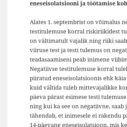
eneseisolatsiooni ja töötamise ko
Alates 1. septembrist on võimalus n
testitulemuse korral riskiriikidest t
on vältimatult vajalik ning riiki sa
viiruse test ja testi tulemus on nega
teadasaamiseni peab inimene viibima
Negatiivse testitulemuse korral tule
piiratud eneseisolatsioonis ehk käia 
kuid vältida tuleb mittevajalikke ko
päeva pärast esimese testi tulemuse 
ning kui ka see on negatiivne, saab 
tähendab, et inimesele ei rakendu pä
14-päevane eneseisolatsioon, mis keht