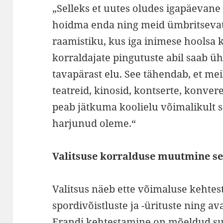
„Selleks et uutes oludes igapäevane
hoidma enda ning meid ümbritsevate
raamistiku, kus iga inimese hoolsa k
korraldajate pingutuste abil saab üh
tavapärast elu. See tähendab, et mei
teatreid, kinosid, kontserte, konver
peab jätkuma koolielu võimalikult sa
harjunud oleme.“
Valitsuse korralduse muutmine se
Valitsus näeb ette võimaluse kehte
spordivõistluste ja -ürituste ning av
Erandi kehtestamine on mõeldud su