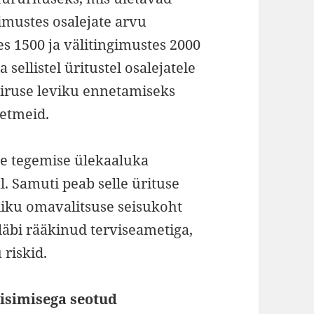
gimustes osalejate arvu
s 1500 ja välitingimustes 2000
sellistel üritustel osalejatele
iiruse leviku ennetamiseks
etmeid.
use tegemise ülekaaluka
l. Samuti peab selle ürituse
iku omavalitsuse seisukoht
läbi rääkinud terviseametiga,
riskid.
isimisega seotud