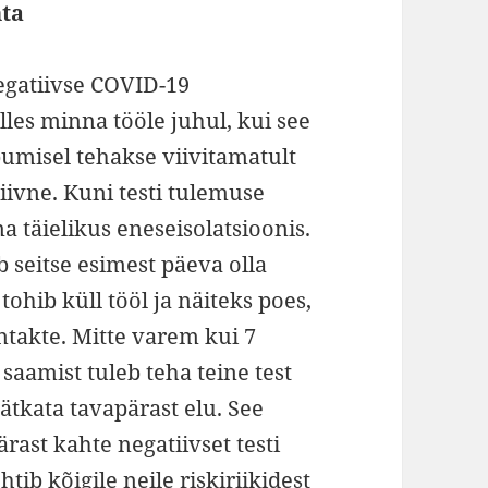
hta
egatiivse COVID-19
ulles minna tööle juhul, kui see
abumisel tehakse viivitamatult
tiivne. Kuni testi tulemuse
 täielikus eneseisolatsioonis.
b seitse esimest päeva olla
tohib küll tööl ja näiteks poes,
ntakte. Mitte varem kui 7
saamist tuleb teha teine test
jätkata tavapärast elu. See
rast kahte negatiivset testi
ib kõigile neile riskiriikidest