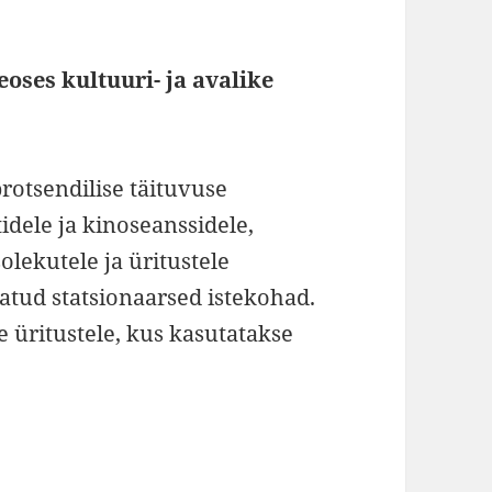
oses kultuuri- ja avalike
rotsendilise täituvuse
idele ja kinoseanssidele,
lekutele ja üritustele
gatud statsionaarsed istekohad.
e üritustele, kus kasutatakse