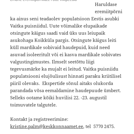
Haruldase
eremiitpõrni
ka ainus seni teadaolev populatsioon Eestis asubki
Vaitka puisniidul. Uute võimalike elupaikade
otsingute käigus saadi vaid üks uus leiupaik
asukohaga Koikküla pargis. Otsingute käigus leiti
küll mardikale sobivaid haudepuid, kuid need
asuvad isoleeritult või ei kasva mardikale sobivates
valgustingimustes. Ilmselt seetõttu liigi
tegevusmärke ka mujalt ei leitud. Vaitka puisniidu
populatsiooni elujõulisust hinnati paraku kriitilisel
piiril olevaks. Ekspertide sõnul aitaks olukorda
parandada võsa eemaldamine haudepuude ümbert.
Selleks ootame kõiki huvilisi 22. -23. augustil
toimuvatele talgutele.
Kontakt ja registreerimine:
kristine.palm@keskkonnaamet.ee
, tel 5770 2475.