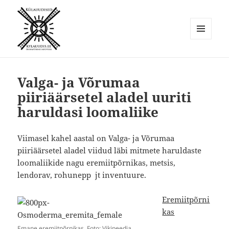
MENÜÜ
JA
Külauudised
MOODULID
Valga- ja Võrumaa
piiriäärsetel aladel uuriti
haruldasi loomaliike
Viimasel kahel aastal on Valga- ja Võrumaa
piiriäärsetel aladel viidud läbi mitmete haruldaste
loomaliikide nagu eremiitpõrnikas, metsis,
lendorav, rohunepp jt inventuure.
Eremiitpõrni
kas
Emane eremiitpõrnikas. Foto: Vikipeedia