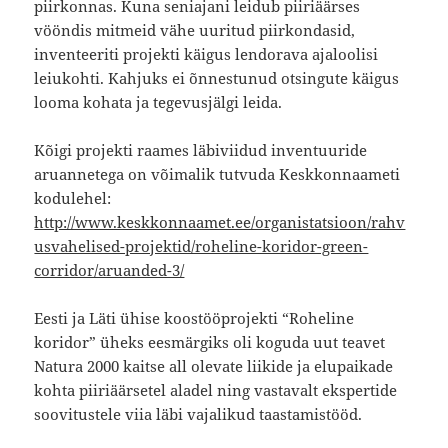
piirkonnas. Kuna seniajani leidub piiriäärses
vööndis mitmeid vähe uuritud piirkondasid,
inventeeriti projekti käigus lendorava ajaloolisi
leiukohti. Kahjuks ei õnnestunud otsingute käigus
looma kohata ja tegevusjälgi leida.
Kõigi projekti raames läbiviidud inventuuride
aruannetega on võimalik tutvuda Keskkonnaameti
kodulehel:
http://www.keskkonnaamet.ee/organistatsioon/rahv
usvahelised-projektid/roheline-koridor-green-
corridor/aruanded-3/
Eesti ja Läti ühise koostööprojekti “Roheline
koridor” üheks eesmärgiks oli koguda uut teavet
Natura 2000 kaitse all olevate liikide ja elupaikade
kohta piiriäärsetel aladel ning vastavalt ekspertide
soovitustele viia läbi vajalikud taastamistööd.