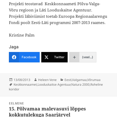
Projekti teostavad Keskkonnaameti Põlva-Valga-
Võru regioon ja Läti Looduskaitse Agentuur.
Projekti läbiviimist toetab Euroopa Regionaalarengu
Fondi poolt Eesti-Läti programmi 2007-2013 raames.
Kristine Palm
Jaga
Facebook
Twitter
(veel...)
Postitatud
Autor
Rubriigid
13/08/2013
Heleen Vene
Eesti
,
Valgamaa
,
Võrumaa
Sildid
Keskkonnaamet
,
Looduskaitse Agentuur
,
Natura 2000
,
Roheline
koridor
Navigeerimine
EELMINE
15. Põlvamaa malevasuvi lõppes
Eelmine
kokkutulekuga Saarjärvel
postitus: