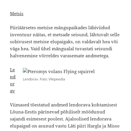
Metsis
Piiriäärsetes metsise mängupaikades läbiviidud
inventuur näitas, et metsade seisund, lähtuvalt selle
sobivusest metsise elupaigaks, on valdavalt hea või
väga hea. Vaid ühel mängualal tuvastati seisundi
halvenemine võrreldes varasemate andmetega.
Le
nd
Lendorav. Foto: Vikipeedia
or
av
Viimased tõestatud andmed lendorava kohtamisest
Lõuna-Eestis pärinevad põhiliselt möödunud
sajandi esimesest poolest. Ajaloolised lendorava
elupaigad on asunud vastu Läti piiri Hargla ja Misso