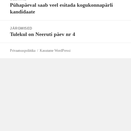
Pühapäeval saab veel esitada kogukonnapärli
Eelmine
kandidaate
postitus:
JÄRGMISED
Tulekul on Neeruti päev nr 4
Järgmine
postitus:
Privaatsuspoliitika
Kasutame WordPressi