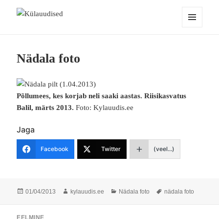
Külauudised
MENÜÜ
JA
MOODULID
Nädala foto
Põllumees, kes korjab neli saaki aastas. Riisikasvatus
Balil, märts 2013.
Foto: Kylauudis.ee
Jaga
Facebook
Twitter
(veel...)
Postitatud
Autor
Rubriigid
Sildid
01/04/2013
kylauudis.ee
Nädala foto
nädala foto
Navigeerimine
EELMINE