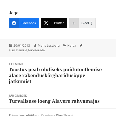
Jaga
Facebook
Twitter
(veel...)
Postitatud
Autor
Rubriigid
Sildid
20/01/2013
Maris Lestberg
Narva
suusatamine
,
terviserada
Navigeerimine
EELMINE
Tööstus peab oluliseks puidutöötlemise
Eelmine
alase rakenduskõrgharidusõppe
postitus:
jätkumist
JÄRGMISED
Turvalisuse loeng Alavere rahvamajas
Järgmine
postitus:
Privaatsuspoliitika
Kasutame WordPressi