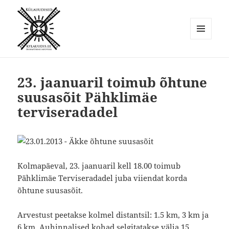
MENÜÜ
JA
Külauudised
MOODULID
23. jaanuaril toimub õhtune
suusasõit Pähklimäe
terviseradadel
Kolmapäeval, 23. jaanuaril kell 18.00 toimub
Pähklimäe Terviseradadel juba viiendat korda
õhtune suusasõit.
Arvestust peetakse kolmel distantsil: 1.5 km, 3 km ja
6 km. Auhinnalised kohad selgitatakse välja 15.