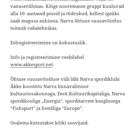
vanuserühmas. Kõige nooremasse gruppi kuuluvad
alla 10- aastased poisid ja tüdrukud, kellest igaüks
saab magusa auhinna. Narva õhtune suusavõistlus
toimub vabatehnikas.
Eelregistreerimine on kohustuslik.
Info ja registreerimine veebilehel
www.akkesport.net
.
Õhtuse suusavõistluse viib läbi Narva spordiklubi
Äkke koostöös Narva linnavalitsuse
kultuuriosakonnaga, Eesti Kultuurikapitaliga, Narva
spordikooliga „Energia“, sporditarvete kauplusega
“Fishsport” ja hotelliga “Europe”.
Osalema kutsutakse kõiki soovijaid.