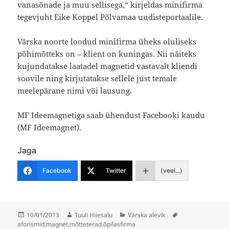
vanasõnade ja muu sellisega,“ kirjeldas minifirma
tegevjuht Eike Koppel Põlvamaa uudisteportaalile.
Värska noorte loodud minifirma üheks oluliseks
põhimõtteks on – klient on kuningas. Nii näiteks
kujundatakse laatadel magnetid vastavalt kliendi
soovile ning kirjutatakse sellele just temale
meelepärane nimi või lausung.
MF Ideemagnetiga saab ühendust Facebooki kaudu
(MF Ideemagnet).
Jaga
Facebook
Twitter
(veel...)
Postitatud
Autor
Rubriigid
Sildid
10/01/2013
Tuuli Hiiesalu
Värska alevik
aforismid
,
magnet
,
mõtteterad
,
õpilasfirma