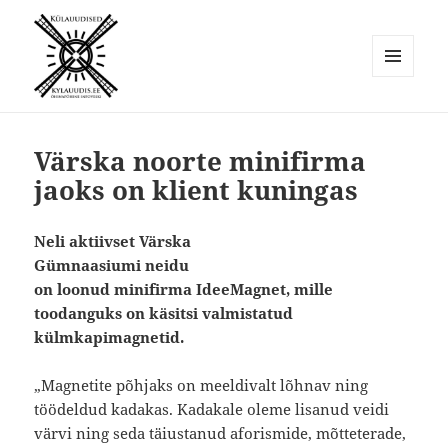
MENÜÜ
JA
Külauudised
MOODULID
Värska noorte minifirma
jaoks on klient kuningas
Neli aktiivset Värska
Gümnaasiumi neidu
on loonud minifirma IdeeMagnet, mille
toodanguks on käsitsi valmistatud
külmkapimagnetid.
„Magnetite põhjaks on meeldivalt lõhnav ning
töödeldud kadakas. Kadakale oleme lisanud veidi
värvi ning seda täiustanud aforismide, mõtteterade,