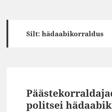
Silt:
hädaabikorraldus
Päästekorraldaja
politsei hädaabi