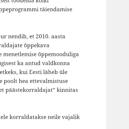
elt töödelda kõiki
eõppeprogrammi täiendamise
ur nendib, et 2010. aasta
rraldajate õppekava
te menetlemise õppemooduliga
sügisest ka antud valdkonna
tkeks, kui Eesti läheb üle
 poolt hea ettevalmistuse
t päästekorraldajat“ kinnitas
le korraldatakse neile vajalik