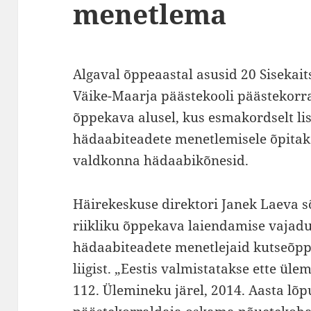
menetlema
Algaval õppeaastal asusid 20 Sisekai
Väike-Maarja päästekooli päästekorr
õppekava alusel, kus esmakordselt lis
hädaabiteadete menetlemisele õpitaks
valdkonna hädaabikõnesid.
Häirekeskuse direktori Janek Laeva s
riikliku õppekava laiendamise vajadu
hädaabiteadete menetlejaid kutseõpp
liigist. „Eestis valmistatakse ette ü
112. Ülemineku järel, 2014. Aasta lõ