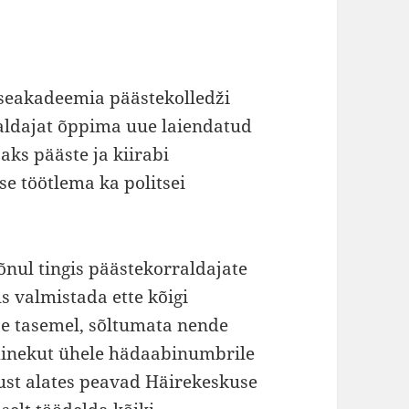
tseakadeemia päästekolledži
aldajat õppima uue laiendatud
aks pääste ja kiirabi
e töötlema ka politsei
õnul tingis päästekorraldajate
s valmistada ette kõigi
e tasemel, sõltumata nende
leminekut ühele hädaabinumbrile
pust alates peavad Häirekeskuse