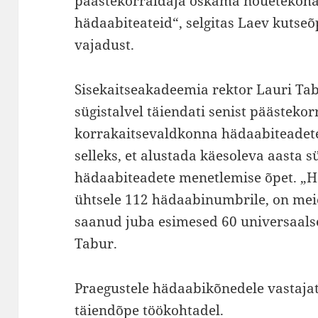
päästekorraldaja oskama nõuetekohas
hädaabiteateid“, selgitas Laev kuts
vajadust.
Sisekaitseakadeemia rektor Lauri Tab
sügistalvel täiendati senist päästeko
korrakaitsevaldkonna hädaabiteade
selleks, et alustada käesoleva aasta 
hädaabiteadete menetlemise õpet. „He
ühtsele 112 hädaabinumbrile, on meie
saanud juba esimesed 60 universaalse
Tabur.
Praegustele hädaabikõnedele vastajate
täiendõpe töökohtadel.