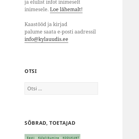
ja elulist infot inimeselt
inimesele.
Loe lähemalt!
Kaastööd ja kirjad
palume saata e-posti aadressil
info@kylauudis.ee
OTSI
Otsi:
SÕBRAD, TOETAJAD