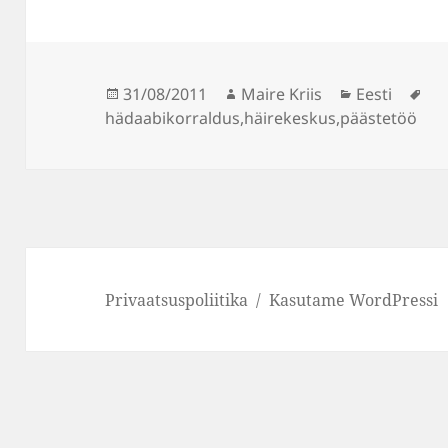
Postitatud
Autor
Rubriigid
Sil
31/08/2011
Maire Kriis
Eesti
hädaabikorraldus
,
häirekeskus
,
päästetöö
Privaatsuspoliitika
Kasutame WordPressi