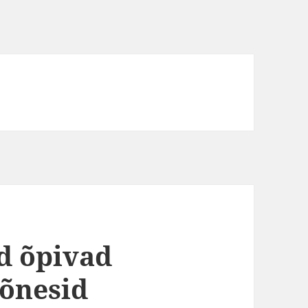
d õpivad
kõnesid