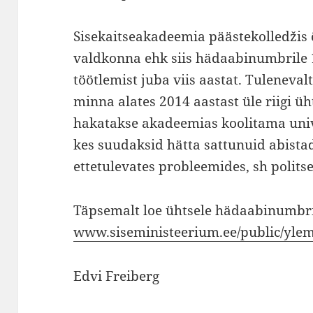
Sisekaitseakadeemia päästekolledžis õ
valdkonna ehk siis hädaabinumbrile
töötlemist juba viis aastat. Tuleneval
minna alates 2014 aastast üle riigi ü
hakatakse akadeemias koolitama univ
kes suudaksid hätta sattunuid abistada
ettetulevates probleemides, sh politse
Täpsemalt loe ühtsele hädaabinumbri
www.siseministeerium.ee/public/yle
Edvi Freiberg