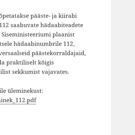
petatakse pääste- ja kiirabi
 112 saabuvate hädaabiteadete
t Siseministeeriumi plaanist
htsele hädaabinumbrile 112,
ersaalseid päästekorraldajaid,
 praktiliselt kõigis
ilist sekkumist vajavates.
le üleminekust:
minek_112.pdf