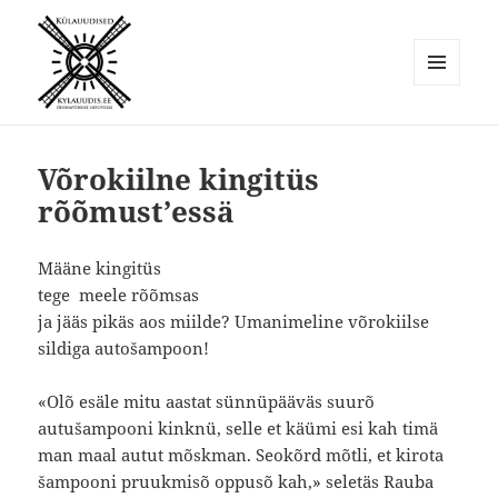
MENÜÜ
JA
Külauudised
MOODULID
Võrokiilne kingitüs
rõõmust’essä
Määne kingitüs
tege meele rõõmsas
ja jääs pikäs aos miilde? Umanimeline võrokiilse
sildiga autošampoon!
«Olõ esäle mitu aastat sünnüpääväs suurõ
autušampooni kinknü, selle et käümi esi kah timä
man maal autut mõskman. Seokõrd mõtli, et kirota
šampooni pruukmisõ oppusõ kah,» seletäs Rauba