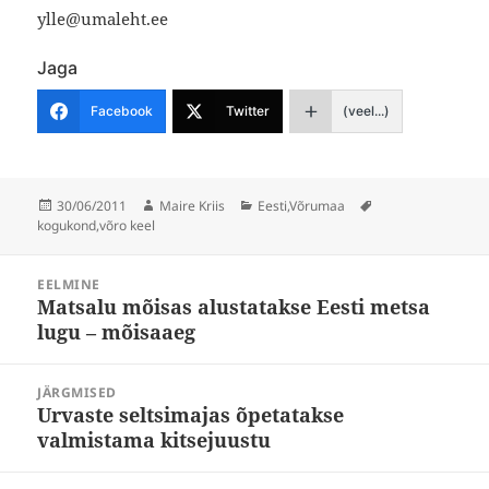
ylle@umaleht.ee
Jaga
Facebook
Twitter
(veel...)
Postitatud
Autor
Rubriigid
Sildid
30/06/2011
Maire Kriis
Eesti
,
Võrumaa
kogukond
,
võro keel
Navigeerimine
EELMINE
Matsalu mõisas alustatakse Eesti metsa
Eelmine
lugu – mõisaaeg
postitus:
JÄRGMISED
Urvaste seltsimajas õpetatakse
Järgmine
valmistama kitsejuustu
postitus: