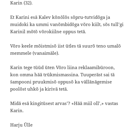
Karin (32).
Et Karini esä Kalev kõnõlõs sõpru-tutvidõga ja
muidoki ka ummi vanõmbidõga võro kiilt, sõs tull’gi
Karinil mõtõ võrokiilne oppus tetä.
Võro keele mõistmisõ iist ütles tä suurõ teno umalõ
memmele (vanaimäle).
Karin tege tüüd üten Võro liina reklaamibüroon,
kon omma hää trükmismassina. Tuuperäst sai tä
šampooni pruukmisõ oppusõ ka vällänägemise
poolõst uhkõ ja kirivä tetä.
Midä esä kingitüsest arvas’? «Hää miil oll’,» vastas
Karin.
Harju Ülle